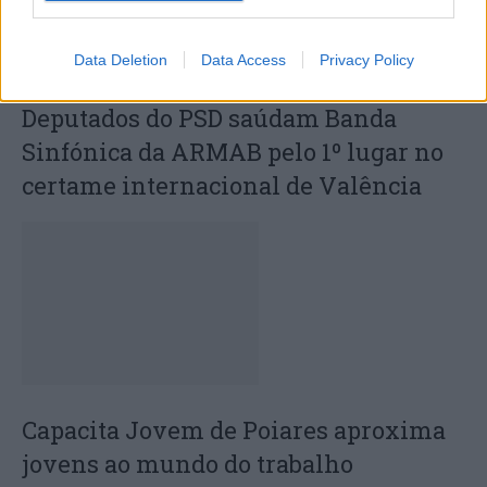
Data Deletion
Data Access
Privacy Policy
Deputados do PSD saúdam Banda
Sinfónica da ARMAB pelo 1º lugar no
certame internacional de Valência
Capacita Jovem de Poiares aproxima
jovens ao mundo do trabalho