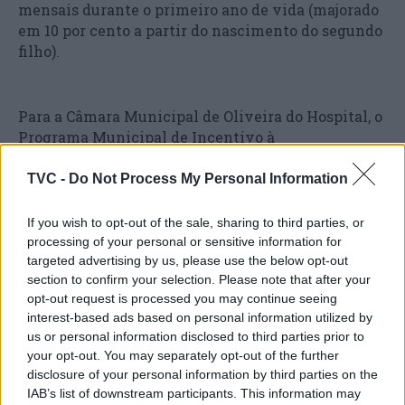
mensais durante o primeiro ano de vida (majorado
em 10 por cento a partir do nascimento do segundo
filho).
Para a Câmara Municipal de Oliveira do Hospital, o
Programa Municipal de Incentivo à
Natalidade representa um sério contributo para as
políticas públicas de estímulo à natalidade e para
TVC -
Do Not Process My Personal Information
implementação de políticas amigas das famílias,
facto que é reconhecido, por entidades externas,
If you wish to opt-out of the sale, sharing to third parties, or
com a atribuição de diversas distinções, como é o
processing of your personal or sensitive information for
caso da bandeira verde “Autarquia +
targeted advertising by us, please use the below opt-out
section to confirm your selection. Please note that after your
Familiarmente Responsável” que Oliveira do
opt-out request is processed you may continue seeing
Hospital ostenta há dez anos consecutivos, sendo
interest-based ads based on personal information utilized by
que integrou também a Rede Europeia de
us or personal information disclosed to third parties prior to
Municípios Amigos das Famílias, criada pela
your opt-out. You may separately opt-out of the further
Confederação Europeia de Famílias Numerosas.
disclosure of your personal information by third parties on the
IAB’s list of downstream participants. This information may