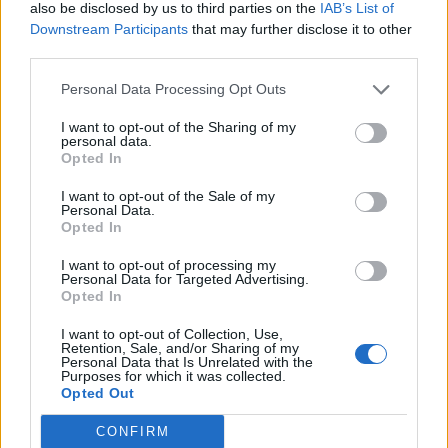
also be disclosed by us to third parties on the
IAB’s List of
Downstream Participants
that may further disclose it to other
third parties.
Personal Data Processing Opt Outs
I want to opt-out of the Sharing of my
personal data.
Opted In
Artigo anterior
Próximo artigo
I want to opt-out of the Sale of my
Montemor – o – Velho:
Murtosa: GNR localiza
Personal Data.
Ereira celebra Nossa
idosa desaparecida com o
Opted In
Senhora do Rosário
apoio de drones
I want to opt-out of processing my
Personal Data for Targeted Advertising.
Opted In
ARTIGOS RELACIONADOS
MAIS DO AUTOR
I want to opt-out of Collection, Use,
Retention, Sale, and/or Sharing of my
Personal Data that Is Unrelated with the
Purposes for which it was collected.
Opted Out
CONFIRM