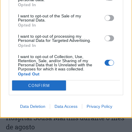
Opted In
I want to opt-out of the Sale of my
Personal Data.
Opted In
Capacita Jovem de Poiares aproxima
I want to opt-out of processing my
jovens ao mundo do trabalho
Personal Data for Targeted Advertising.
Opted In
I want to opt-out of Collection, Use,
Retention, Sale, and/or Sharing of my
Personal Data that Is Unrelated with the
Purposes for which it was collected.
Opted Out
CONFIRM
Data Deletion
Data Access
Privacy Policy
Colheita de sangue regressa ao
Hospital Sousa Martins durante o mês
de agosto