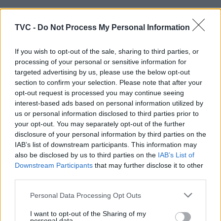
ARTIGOS RELACIONADOS
MAIS DO AUTOR
TVC -
Do Not Process My Personal Information
If you wish to opt-out of the sale, sharing to third parties, or
processing of your personal or sensitive information for
targeted advertising by us, please use the below opt-out
section to confirm your selection. Please note that after your
opt-out request is processed you may continue seeing
interest-based ads based on personal information utilized by
us or personal information disclosed to third parties prior to
your opt-out. You may separately opt-out of the further
Deputados do PSD saúdam Banda
disclosure of your personal information by third parties on the
IAB’s list of downstream participants. This information may
Sinfónica da ARMAB pelo 1º lugar no
also be disclosed by us to third parties on the
IAB’s List of
certame internacional de Valência
Downstream Participants
that may further disclose it to other
third parties.
Personal Data Processing Opt Outs
I want to opt-out of the Sharing of my
personal data.