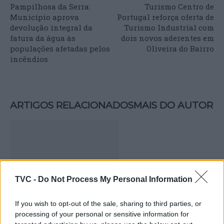
Pampilhosa da Serra:
Turismo Centro de
Município aprova
Portugal reforça oferta de
devolução integral da
Turismo Industrial com
fatura da água às
dois novos aderentes em
populações afetadas pelos
Oliveira do Bairro
incêndios
ARTIGOS RELACIONADOS
MAIS DO AUTOR
TVC -
Do Not Process My Personal Information
If you wish to opt-out of the sale, sharing to third parties, or
Deputados do PSD saúdam Banda
processing of your personal or sensitive information for