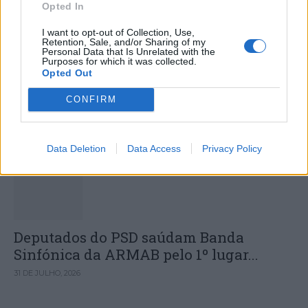
Opted In
I want to opt-out of Collection, Use,
Retention, Sale, and/or Sharing of my
Colheita de sangue regressa ao
Personal Data that Is Unrelated with the
Purposes for which it was collected.
Hospital Sousa Martins durante o mês
Opted Out
de agosto
CONFIRM
DESTAQUES
Data Deletion
Data Access
Privacy Policy
Deputados do PSD saúdam Banda
Sinfónica da ARMAB pelo 1º lugar...
31 DE JULHO, 2026