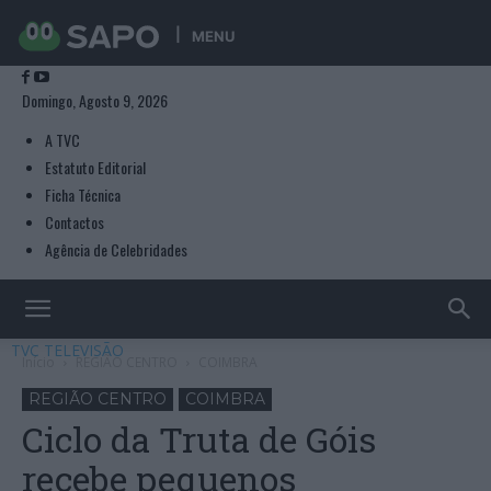
MENU
Domingo, Agosto 9, 2026
A TVC
Estatuto Editorial
Ficha Técnica
Contactos
Agência de Celebridades
TVC TELEVISÃO
Início
REGIÃO CENTRO
COIMBRA
REGIÃO CENTRO
COIMBRA
Ciclo da Truta de Góis
recebe pequenos