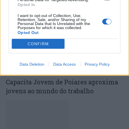
Opted In
Sinfónica da ARMAB pelo 1º lugar no
certame internacional de Valência
I want to opt-out of Collection, Use,
Retention, Sale, and/or Sharing of my
Personal Data that Is Unrelated with the
Purposes for which it was collected.
Opted Out
CONFIRM
Data Deletion
Data Access
Privacy Policy
Capacita Jovem de Poiares aproxima
jovens ao mundo do trabalho