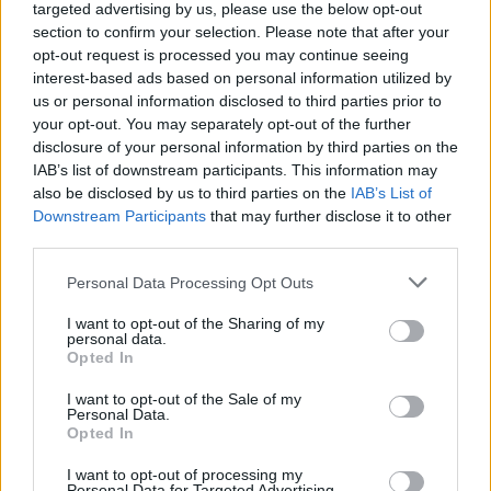
targeted advertising by us, please use the below opt-out
section to confirm your selection. Please note that after your
Artigo anterior
Próximo artigo
opt-out request is processed you may continue seeing
Góis: Atividade de
Ciclo da Truta de Góis
interest-based ads based on personal information utilized by
Educação Ambiental ‘Do
recebe pequenos
us or personal information disclosed to third parties prior to
Velho ao Novo, do Lixo ao
exploradores do ATL de
your opt-out. You may separately opt-out of the further
Luxo
Verão
disclosure of your personal information by third parties on the
IAB’s list of downstream participants. This information may
also be disclosed by us to third parties on the
IAB’s List of
Downstream Participants
that may further disclose it to other
third parties.
ARTIGOS RELACIONADOS
MAIS DO AUTOR
Personal Data Processing Opt Outs
I want to opt-out of the Sharing of my
personal data.
Opted In
I want to opt-out of the Sale of my
Personal Data.
Opted In
I want to opt-out of processing my
Deputados do PSD saúdam Banda
Personal Data for Targeted Advertising.