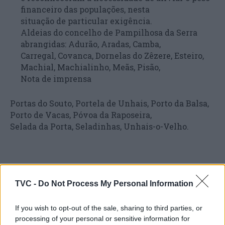
financeiro das populações, nesta
situação de particular exigência.
Aldeias do concelho de Pampilhosa da Serra
abrangidas: Adurão, Aradas, Camba,
Carregal, Covanca, Dornelas do Zêzere, Esteiro,
Machial, Machialinho, Meãs, Pisão,
Nota de imprensa
Portas do Souto, Portela de Unhais, Porto da Balsa,
Porto de Vacas, Póvoa da Raposeira,
Selada da Porta, Seladinhas, Unhais-o-Velho.
TVC -
Do Not Process My Personal Information
If you wish to opt-out of the sale, sharing to third parties, or
processing of your personal or sensitive information for