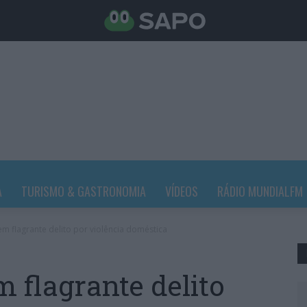
A
TURISMO & GASTRONOMIA
VÍDEOS
RÁDIO MUNDIALFM
em flagrante delito por violência doméstica
m flagrante delito