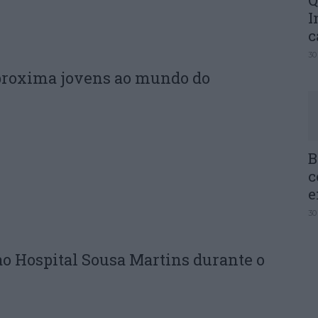
Q
I
c
30
proxima jovens ao mundo do
B
c
e
30
ao Hospital Sousa Martins durante o