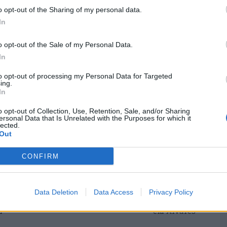
para comparecer no Instituto Nacional de
o opt-out of the Sharing of my personal data.
, pelas 09H00, para exame médico direto.
M
In
C
vidade criminosa e para proteção da vítima, o
â
o opt-out of the Sale of my Personal Data.
ente a primeiro interrogatório judicial, onde,
30
In
das de coação a que poderá ficar sujeito, o que
elas 14H00, no DIAP de Aveiro.
to opt-out of processing my Personal Data for Targeted
ing.
In
o opt-out of Collection, Use, Retention, Sale, and/or Sharing
ersonal Data that Is Unrelated with the Purposes for which it
C
lected.
Out
d
c
CONFIRM
30
Próximo artigo
Data Deletion
Data Access
Privacy Policy
Góis: Novos pontos de enchimento de água
m
em Alvares