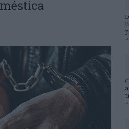
oméstica
D
B
p
31
C
a
t
31