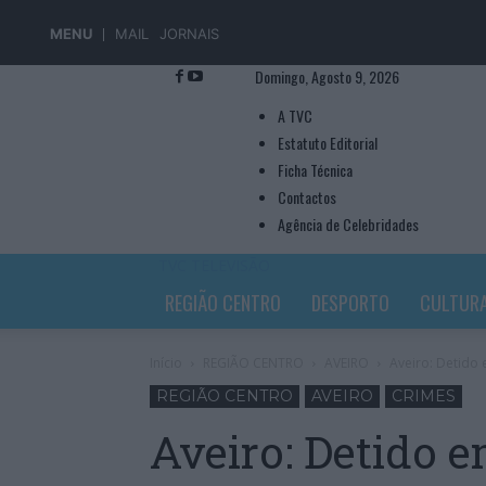
MENU
MAIL
JORNAIS
Domingo, Agosto 9, 2026
A TVC
Estatuto Editorial
Ficha Técnica
Contactos
Agência de Celebridades
TVC TELEVISÃO
REGIÃO CENTRO
DESPORTO
CULTUR
Início
REGIÃO CENTRO
AVEIRO
Aveiro: Detido 
REGIÃO CENTRO
AVEIRO
CRIMES
Aveiro: Detido e