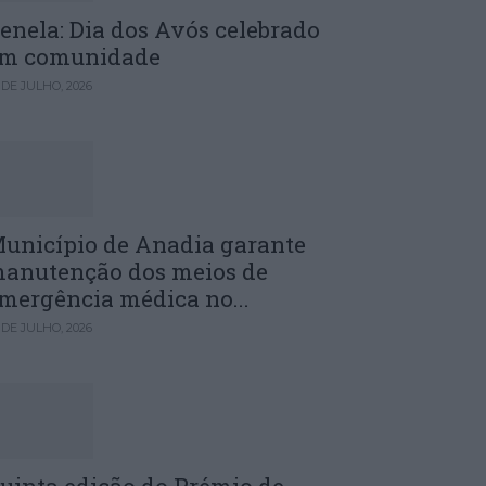
enela: Dia dos Avós celebrado
m comunidade
 DE JULHO, 2026
unicípio de Anadia garante
anutenção dos meios de
mergência médica no...
 DE JULHO, 2026