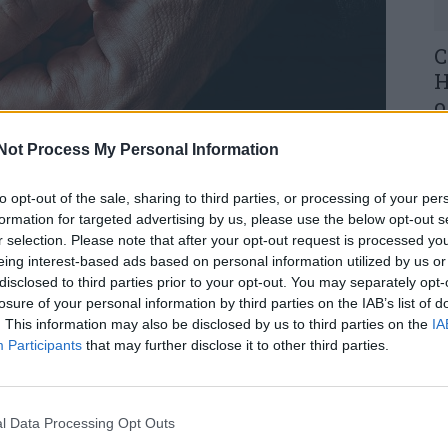
C
H
o
30
Not Process My Personal Information
to opt-out of the sale, sharing to third parties, or processing of your per
 pelas 12H50, numa freguesia de Aveiro, deteve,
formation for targeted advertising by us, please use the below opt-out s
anos, pelo crime de violência doméstica, contra a
r selection. Please note that after your opt-out request is processed y
eing interest-based ads based on personal information utilized by us or
U
disclosed to third parties prior to your opt-out. You may separately opt-
M
losure of your personal information by third parties on the IAB’s list of
o crime em curso, uma Equipa de Proximidade e
. This information may also be disclosed by us to third parties on the
IA
cial de Aveiro, deslocou-se, de imediato, à
30
Participants
that may further disclose it to other third parties.
etar o suspeito.
 Aveiro, para tratamento aos ferimentos que
l Data Processing Opt Outs
em resultado das agressões infligidas pelo