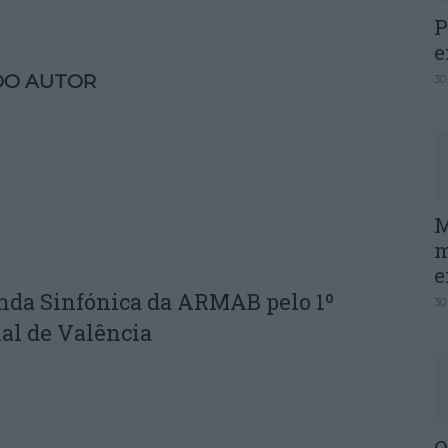
P
e
DO AUTOR
30
M
m
e
nda Sinfónica da ARMAB pelo 1º
30
al de Valência