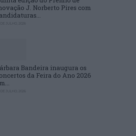
uinta edição do Prémio de
novação J. Norberto Pires com
andidaturas...
 DE JULHO, 2026
árbara Bandeira inaugura os
oncertos da Feira do Ano 2026
m...
 DE JULHO, 2026