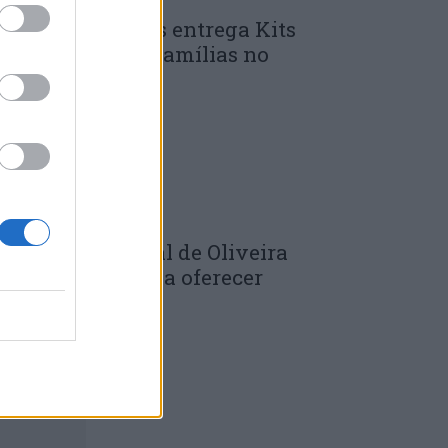
unicípio de Góis entrega Kits
omunitários às famílias no
mbito do...
 DE JULHO, 2026
âmara Municipal de Oliveira
o Hospital volta a oferecer
adernos de...
 DE JULHO, 2026