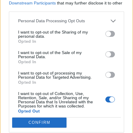
Downstream Participants
that may further disclose it to other
third parties.
Deputados do PSD saúdam Banda
Personal Data Processing Opt Outs
Sinfónica da ARMAB pelo 1º lugar no
I want to opt-out of the Sharing of my
personal data.
certame internacional de Valência
Opted In
I want to opt-out of the Sale of my
Personal Data.
Opted In
I want to opt-out of processing my
Personal Data for Targeted Advertising.
Opted In
I want to opt-out of Collection, Use,
Retention, Sale, and/or Sharing of my
Personal Data that Is Unrelated with the
Capacita Jovem de Poiares aproxima
Purposes for which it was collected.
Opted Out
jovens ao mundo do trabalho
CONFIRM