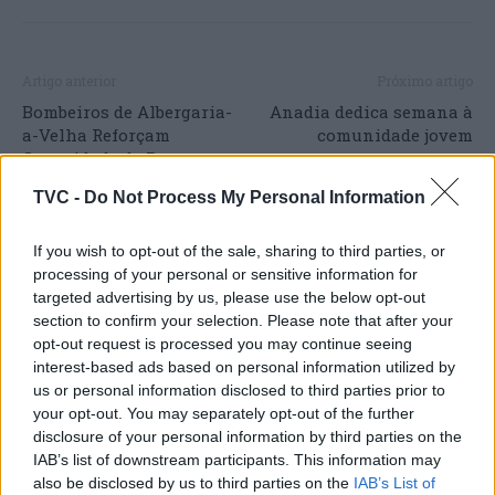
Artigo anterior
Próximo artigo
Bombeiros de Albergaria-
Anadia dedica semana à
a-Velha Reforçam
comunidade jovem
Capacidade de Resposta
com Novo Veículo
TVC -
Do Not Process My Personal Information
Florestal de Combate a
Incêndios
If you wish to opt-out of the sale, sharing to third parties, or
processing of your personal or sensitive information for
targeted advertising by us, please use the below opt-out
section to confirm your selection. Please note that after your
ARTIGOS RELACIONADOS
MAIS DO AUTOR
opt-out request is processed you may continue seeing
interest-based ads based on personal information utilized by
us or personal information disclosed to third parties prior to
your opt-out. You may separately opt-out of the further
disclosure of your personal information by third parties on the
IAB’s list of downstream participants. This information may
also be disclosed by us to third parties on the
IAB’s List of