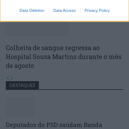
Data Deletion
Data Access
Privacy Policy
Colheita de sangue regressa ao
Hospital Sousa Martins durante o mês
de agosto
DESTAQUES
Deputados do PSD saúdam Banda