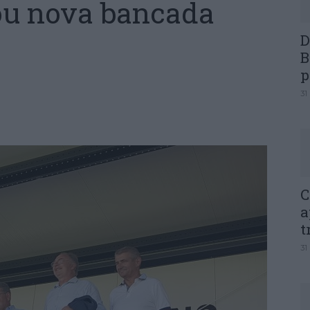
ou nova bancada
D
B
p
31
C
a
t
31