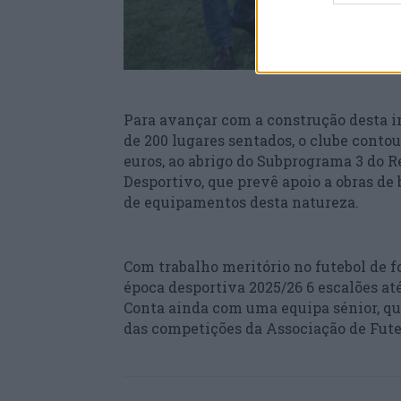
Para avançar com a construção desta i
de 200 lugares sentados, o clube cont
euros, ao abrigo do Subprograma 3 do 
Desportivo, que prevê apoio a obras de
de equipamentos desta natureza.
Com trabalho meritório no futebol de f
época desportiva 2025/26 6 escalões até
Conta ainda com uma equipa sénior, qu
das competições da Associação de Fute