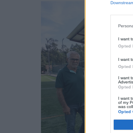
Downstream 
Persona
I want t
Opted 
I want t
Opted 
I want 
Advertis
Opted 
I want t
of my P
was col
Opted 