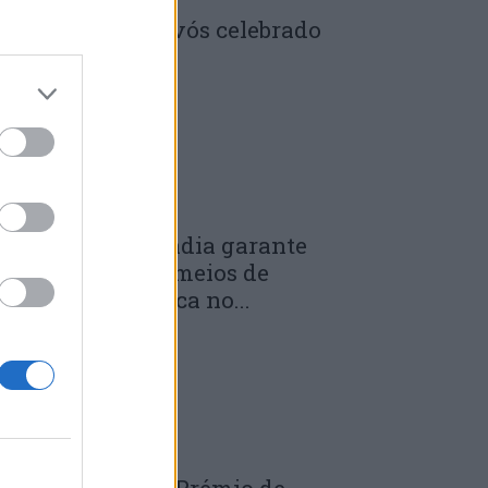
enela: Dia dos Avós celebrado
m comunidade
 DE JULHO, 2026
unicípio de Anadia garante
anutenção dos meios de
mergência médica no...
 DE JULHO, 2026