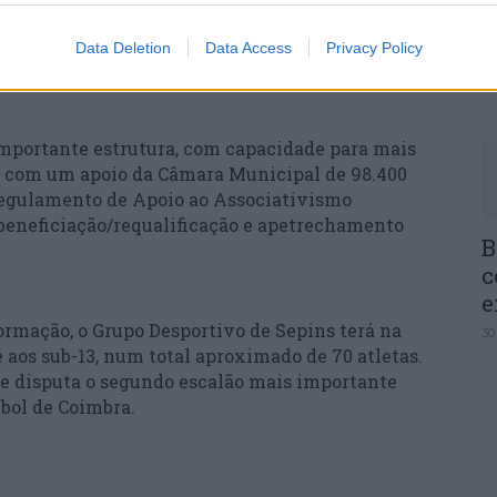
Q
I
Data Deletion
Data Access
Privacy Policy
c
30
mportante estrutura, com capacidade para mais
ou com um apoio da Câmara Municipal de 98.400
Regulamento de Apoio ao Associativismo
 beneficiação/requalificação e apetrechamento
B
c
e
ormação, o Grupo Desportivo de Sepins terá na
30
 aos sub-13, num total aproximado de 70 atletas.
e disputa o segundo escalão mais importante
bol de Coimbra.