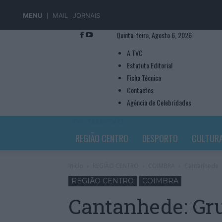
MENU
MAIL
JORNAIS
Quinta-feira, Agosto 6, 2026
A TVC
Estatuto Editorial
Ficha Técnica
Contactos
Agência de Celebridades
TVC TELEVISÃO
REGIÃO CENTRO
DESPORTO
CULTUR
Início
REGIÃO CENTRO
COIMBRA
Cantanhede: 
REGIÃO CENTRO
COIMBRA
Cantanhede: Gr