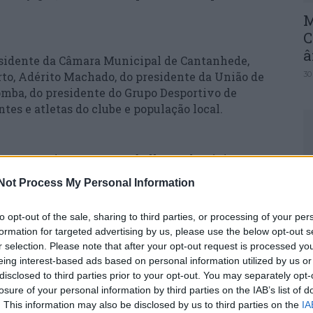
M
C
â
esidente da Câmara Municipal de Cantanhede,
rto, Adérito Machado, do presidente da União de
30
omba, do presidente do Grupo Desportivo de
tes e atletas do clube e população local.
destacou o importante trabalho no domínio
C
lube desenvolve, elogiando o espírito de
Not Process My Personal Information
am em prol do desenvolvimento do Grupo
d
esia.
c
to opt-out of the sale, sharing to third parties, or processing of your per
30
formation for targeted advertising by us, please use the below opt-out s
r selection. Please note that after your opt-out request is processed y
a que o clube dá ao futebol de formação, com
eing interest-based ads based on personal information utilized by us or
, nomeadamente na adoção de comportamentos
disclosed to third parties prior to your opt-out. You may separately opt-
losure of your personal information by third parties on the IAB’s list of
. This information may also be disclosed by us to third parties on the
IA