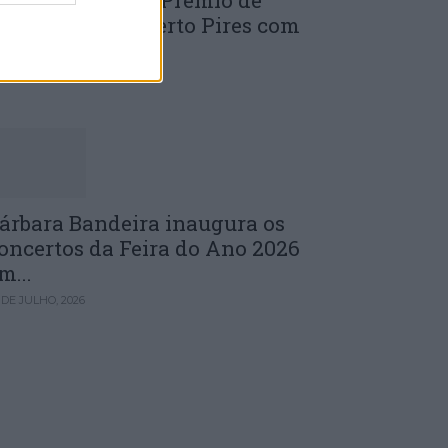
uinta edição do Prémio de
novação J. Norberto Pires com
andidaturas...
 DE JULHO, 2026
árbara Bandeira inaugura os
oncertos da Feira do Ano 2026
m...
 DE JULHO, 2026