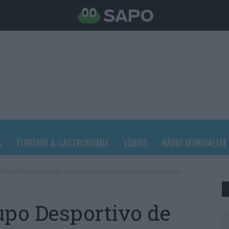
A
TURISMO & GASTRONOMIA
VÍDEOS
RÁDIO MUNDIALFM
Grupo Desportivo de Sepins inaugurou nova bancada coberta
upo Desportivo de