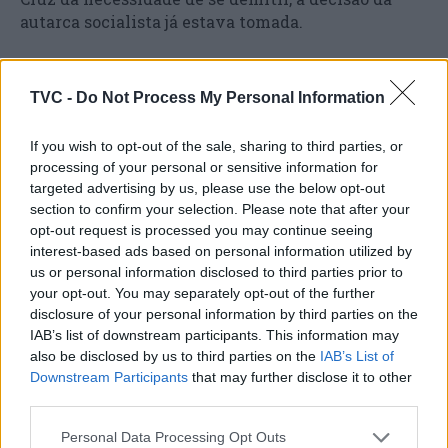
autarca socialista já estava tomada.
O caso adensa o clima político em Coimbra a
poucas semanas das eleições autárquicas, num
TVC -
Do Not Process My Personal Information
concelho onde a questão da mobilidade e dos
transportes urbanos tem estado no centro do
If you wish to opt-out of the sale, sharing to third parties, or
debate.
processing of your personal or sensitive information for
targeted advertising by us, please use the below opt-out
section to confirm your selection. Please note that after your
opt-out request is processed you may continue seeing
interest-based ads based on personal information utilized by
us or personal information disclosed to third parties prior to
your opt-out. You may separately opt-out of the further
disclosure of your personal information by third parties on the
IAB’s list of downstream participants. This information may
also be disclosed by us to third parties on the
IAB’s List of
Downstream Participants
that may further disclose it to other
Artigo anterior
Próximo artigo
third parties.
Delimitação da Unidade de
Cineteatro Anadia acolheu
Execução para o Parque
“Encontros com a
Personal Data Processing Opt Outs