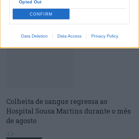
Opted Out
CONFIRM
Capacita Jovem de Poiares aproxima
jovens ao mundo do trabalho
Data Deletion
Data Access
Privacy Policy
Colheita de sangue regressa ao
Hospital Sousa Martins durante o mês
de agosto