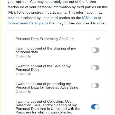
your opt-out. You may separately opt-out of the further
ARTIGOS RELACIONADOS
MAIS DO AUTOR
disclosure of your personal information by third parties on the
IAB’s list of downstream participants. This information may
also be disclosed by us to third parties on the
IAB’s List of
Downstream Participants
that may further disclose it to other
third parties.
Personal Data Processing Opt Outs
I want to opt-out of the Sharing of my
personal data.
Opted In
Deputados do PSD saúdam Banda
Sinfónica da ARMAB pelo 1º lugar no
I want to opt-out of the Sale of my
Personal Data.
certame internacional de Valência
Opted In
I want to opt-out of processing my
Personal Data for Targeted Advertising.
Opted In
I want to opt-out of Collection, Use,
Retention, Sale, and/or Sharing of my
Personal Data that Is Unrelated with the
Purposes for which it was collected.