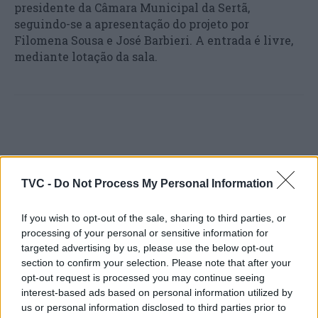
presidente da Câmara Municipal da Sertã,
seguindo-se a apresentação do projeto por
Filomena Sousa e José Barbieri. A entrada é livre,
mediante lotação da sala.
TVC -
Do Not Process My Personal Information
Artigo anterior
Próximo artigo
If you wish to opt-out of the sale, sharing to third parties, or
Albergaria – a – Velha: A
Município de Ílhavo volta
processing of your personal or sensitive information for
arte e a cura na Exposição
a aderir à Semana
targeted advertising by us, please use the below opt-out
Saúde em Progresso
Europeia da Mobilidade
section to confirm your selection. Please note that after your
opt-out request is processed you may continue seeing
interest-based ads based on personal information utilized by
us or personal information disclosed to third parties prior to