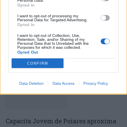
Personal Data.
Opted In
I want to opt-out of processing my
Personal Data for Targeted Advertising.
Opted In
I want to opt-out of Collection, Use,
Deputados do PSD saúdam Banda
Retention, Sale, and/or Sharing of my
Personal Data that Is Unrelated with the
Sinfónica da ARMAB pelo 1º lugar no
Purposes for which it was collected.
Opted Out
certame internacional de Valência
CONFIRM
Data Deletion
Data Access
Privacy Policy
Capacita Jovem de Poiares aproxima