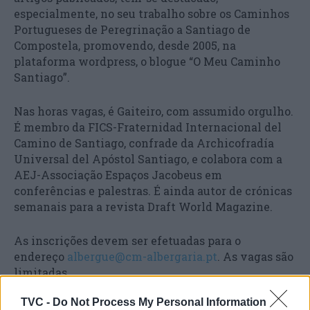
especialmente, no seu trabalho sobre os Caminhos
Portugueses de Peregrinação a Santiago de
Compostela, promovendo, desde 2005, na
plataforma wordpress, o blogue “O Meu Caminho
Santiago”.
Nas horas vagas, é Gaiteiro, com assumido orgulho.
É membro da FICS-Fraternidad Internacional del
Camino de Santiago, confrade da Archicofradía
Universal del Apóstol Santiago, e colabora com a
AEJ-Associação Espaços Jacobeus em
conferências e palestras. É ainda autor de crónicas
semanais para a revista Draft World Magazine.
As inscrições devem ser efetuadas para o
endereço
albergue@cm-albergaria.pt
. As vagas são
limitadas.
TVC -
Do Not Process My Personal Information