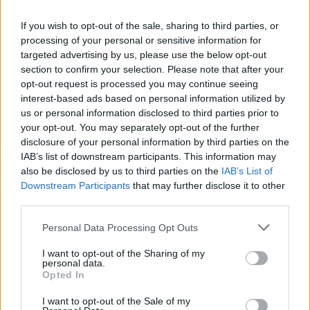
If you wish to opt-out of the sale, sharing to third parties, or
processing of your personal or sensitive information for
targeted advertising by us, please use the below opt-out
section to confirm your selection. Please note that after your
opt-out request is processed you may continue seeing
interest-based ads based on personal information utilized by
Artigo anterior
us or personal information disclosed to third parties prior to
Próximo artigo
your opt-out. You may separately opt-out of the further
Concerto da banda
Músicas de Garoto e
disclosure of your personal information by third parties on the
portuguesa The Gift
Carmen Miranda são
IAB’s list of downstream participants. This information may
origina corte de trânsito
revistadas no Cineteatro
also be disclosed by us to third parties on the
IAB’s List of
no Centro Histórico de
Alba
Downstream Participants
that may further disclose it to other
Viseu
third parties.
Personal Data Processing Opt Outs
ARTIGOS RELACIONADOS
MAIS DO AUTOR
I want to opt-out of the Sharing of my
personal data.
Opted In
I want to opt-out of the Sale of my