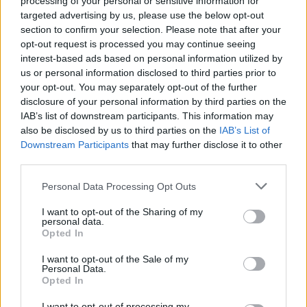
processing of your personal or sensitive information for
Deputados do PSD saúdam Banda
targeted advertising by us, please use the below opt-out
section to confirm your selection. Please note that after your
Sinfónica da ARMAB pelo 1º lugar no
opt-out request is processed you may continue seeing
certame internacional de Valência
interest-based ads based on personal information utilized by
us or personal information disclosed to third parties prior to
your opt-out. You may separately opt-out of the further
disclosure of your personal information by third parties on the
IAB’s list of downstream participants. This information may
also be disclosed by us to third parties on the
IAB’s List of
Downstream Participants
that may further disclose it to other
third parties.
Personal Data Processing Opt Outs
Capacita Jovem de Poiares aproxima
I want to opt-out of the Sharing of my
personal data.
jovens ao mundo do trabalho
Opted In
I want to opt-out of the Sale of my
Personal Data.
Opted In
I want to opt-out of processing my