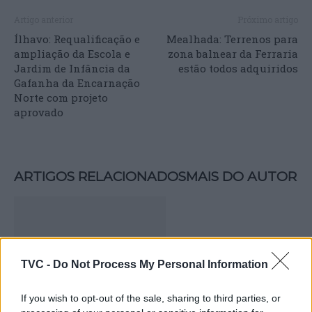
Artigo anterior
Próximo artigo
Ílhavo: Requalificação e
Mealhada: Terrenos para
ampliação da Escola e
zona balnear da Ferraria
Jardim de Infância da
estão todos adquiridos
Gafanha da Encarnação
Norte com projeto
aprovado
ARTIGOS RELACIONADOS
MAIS DO AUTOR
TVC -
Do Not Process My Personal Information
If you wish to opt-out of the sale, sharing to third parties, or