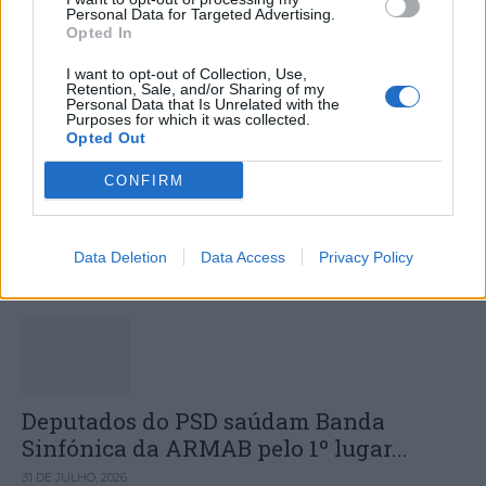
Personal Data for Targeted Advertising.
Opted In
I want to opt-out of Collection, Use,
Retention, Sale, and/or Sharing of my
Personal Data that Is Unrelated with the
Purposes for which it was collected.
Colheita de sangue regressa ao
Opted Out
Hospital Sousa Martins durante o mês
CONFIRM
de agosto
Data Deletion
Data Access
Privacy Policy
DESTAQUES
Deputados do PSD saúdam Banda
Sinfónica da ARMAB pelo 1º lugar...
31 DE JULHO, 2026