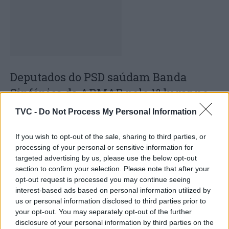
Deputados do PSD saúdam Banda
Sinfónica da ARMAB pelo 1º lugar no
certame internacional de Valência
TVC -
Do Not Process My Personal Information
If you wish to opt-out of the sale, sharing to third parties, or
processing of your personal or sensitive information for
targeted advertising by us, please use the below opt-out
section to confirm your selection. Please note that after your
opt-out request is processed you may continue seeing
interest-based ads based on personal information utilized by
us or personal information disclosed to third parties prior to
your opt-out. You may separately opt-out of the further
Capacita Jovem de Poiares aproxima
disclosure of your personal information by third parties on the