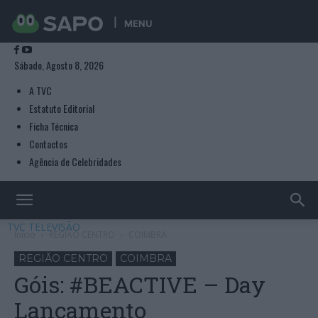
MENU
Sábado, Agosto 8, 2026
A TVC
Estatuto Editorial
Ficha Técnica
Contactos
Agência de Celebridades
TVC TELEVISÃO
Início
REGIÃO CENTRO
COIMBRA
REGIÃO CENTRO
COIMBRA
Góis: #BEACTIVE – Day
Lançamento