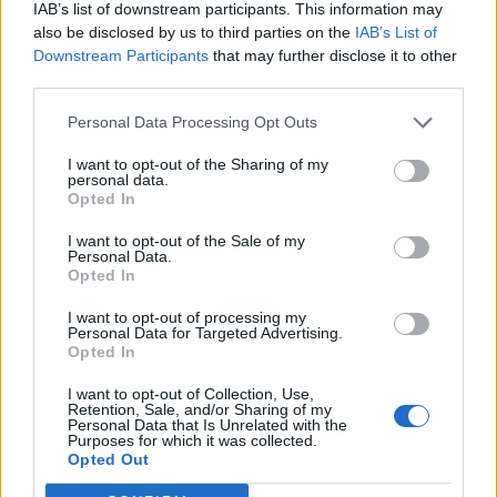
IAB’s list of downstream participants. This information may
jovens ao mundo do trabalho
also be disclosed by us to third parties on the
IAB’s List of
Downstream Participants
that may further disclose it to other
third parties.
Personal Data Processing Opt Outs
I want to opt-out of the Sharing of my
personal data.
Opted In
I want to opt-out of the Sale of my
Personal Data.
Colheita de sangue regressa ao
Opted In
Hospital Sousa Martins durante o mês
I want to opt-out of processing my
Personal Data for Targeted Advertising.
de agosto
Opted In
I want to opt-out of Collection, Use,
Retention, Sale, and/or Sharing of my
DESTAQUES
Personal Data that Is Unrelated with the
Purposes for which it was collected.
Opted Out