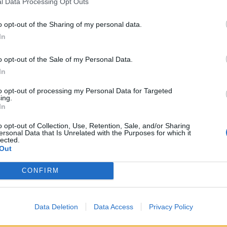
l Data Processing Opt Outs
M
o opt-out of the Sharing of my personal data.
C
rquia solicita à CP Comboios de Portugal que
In
â
go e que o mesmo seja incluído nos horários da
30
o opt-out of the Sale of my Personal Data.
In
esidente do conselho de administração da CP –
to opt-out of processing my Personal Data for Targeted
ing.
In
C
o opt-out of Collection, Use, Retention, Sale, and/or Sharing
ersonal Data that Is Unrelated with the Purposes for which it
d
lected.
Out
c
30
CONFIRM
Data Deletion
Data Access
Privacy Policy
Próximo artigo