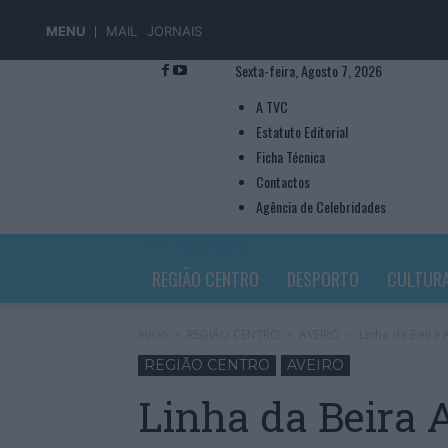
MENU
MAIL
JORNAIS
Sexta-feira, Agosto 7, 2026
A TVC
Estatuto Editorial
Ficha Técnica
Contactos
Agência de Celebridades
TVC TELEVISÃO
REGIÃO CENTRO
DESPORTO
CULTUR
Início
REGIÃO CENTRO
AVEIRO
Linha da Beira 
REGIÃO CENTRO
AVEIRO
Linha da Beira 