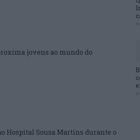
Q
I
c
30
proxima jovens ao mundo do
B
c
e
30
ao Hospital Sousa Martins durante o