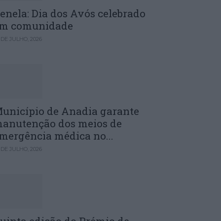
enela: Dia dos Avós celebrado
m comunidade
 DE JULHO, 2026
unicípio de Anadia garante
anutenção dos meios de
mergência médica no...
 DE JULHO, 2026