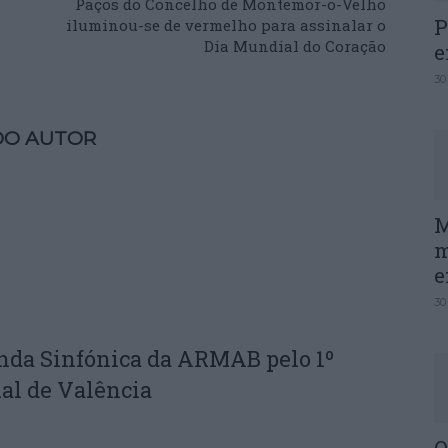
Paços do Concelho de Montemor-o-Velho
P
iluminou-se de vermelho para assinalar o
Dia Mundial do Coração
e
30
DO AUTOR
M
m
e
30
nda Sinfónica da ARMAB pelo 1º
al de Valência