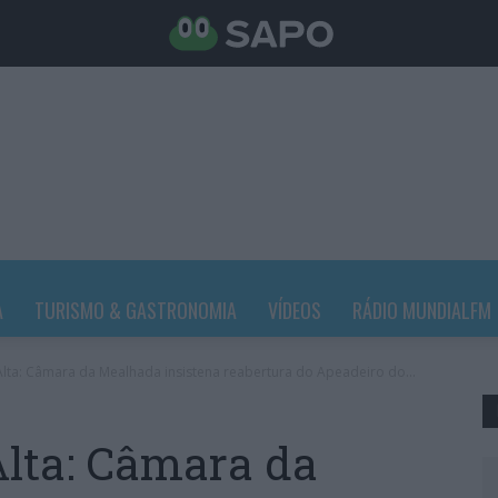
A
TURISMO & GASTRONOMIA
VÍDEOS
RÁDIO MUNDIALFM
Alta: Câmara da Mealhada insistena reabertura do Apeadeiro do...
Alta: Câmara da