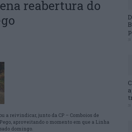
ena reabertura do
ego
D
B
p
31
C
a
t
31
 a reivindicar, junto da CP – Comboios de
o Pego, aproveitando o momento em que a Linha
ssado domingo.