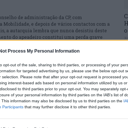
C
onselho de administração da CP, com
H
a Mobilidade, e depois de vários contactos com a
o
s, a autarquia lembra que nunca desistiu deste
amento do apeadeiro constitui uma perda grave
30
às políticas nacionais de mobilidade
Not Process My Personal Information
to opt-out of the sale, sharing to third parties, or processing of your per
o contraria as orientações nacionais que
formation for targeted advertising by us, please use the below opt-out s
ário como alternativa sustentável ao automóvel
r selection. Please note that after your opt-out request is processed y
U
eing interest-based ads based on personal information utilized by us or
nifesta, comprovada através de um inquérito
M
disclosed to third parties prior to your opt-out. You may separately opt-
 da população em utilizar diariamente o comboio.
losure of your personal information by third parties on the IAB’s list of
30
. This information may also be disclosed by us to third parties on the
IA
Participants
that may further disclose it to other third parties.
ada aponta que a reabertura seria coerente com
nicipais e intermunicipais, incluindo o futuro
.