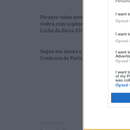
Persona
I want t
Perante todos estes argumentos, a auta
Opted 
reabra com urgência o Apeadeiro do Pe
Linha da Beira Alta.
I want t
Opted 
Segue em anexo o ofício enviado ao pr
I want 
Advertis
Comboios de Portugal EPE.
Opted 
I want t
of my P
was col
Opted 
Artigo anterior