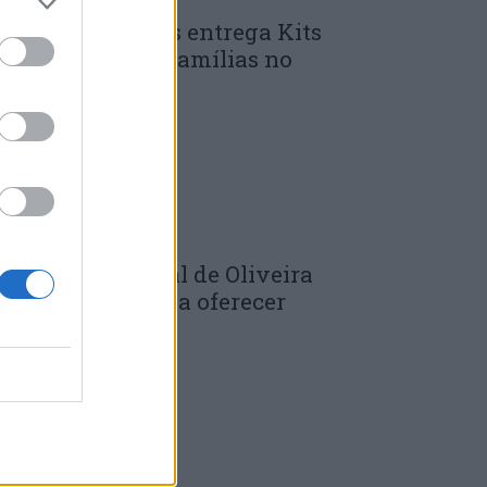
unicípio de Góis entrega Kits
omunitários às famílias no
mbito do...
 DE JULHO, 2026
âmara Municipal de Oliveira
o Hospital volta a oferecer
adernos de...
 DE JULHO, 2026