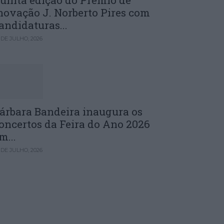
uinta edição do Prémio de
novação J. Norberto Pires com
andidaturas...
 DE JULHO, 2026
árbara Bandeira inaugura os
oncertos da Feira do Ano 2026
m...
 DE JULHO, 2026