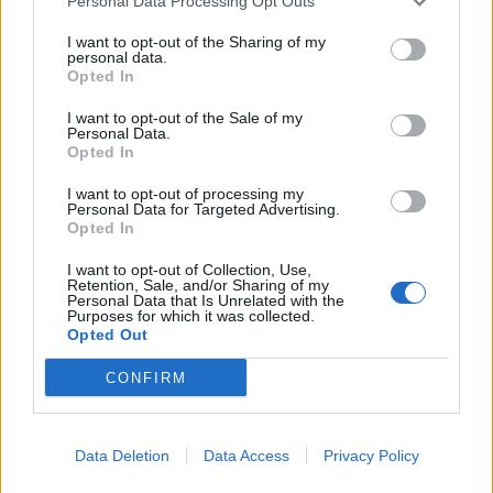
Personal Data Processing Opt Outs
I want to opt-out of the Sharing of my
personal data.
Opted In
I want to opt-out of the Sale of my
Personal Data.
Opted In
I want to opt-out of processing my
Personal Data for Targeted Advertising.
Opted In
Capacita Jovem de Poiares aproxima
jovens ao mundo do trabalho
I want to opt-out of Collection, Use,
Retention, Sale, and/or Sharing of my
Personal Data that Is Unrelated with the
Purposes for which it was collected.
Opted Out
CONFIRM
Data Deletion
Data Access
Privacy Policy