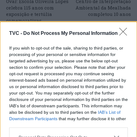
Ovar: Escola Oliveira Lopes
Centro de Interpretação
celebra 115 anos com
Ambiental da Mealhada
exposição e tertúlia
completou 10 anos
comemorativas
TVC -
Do Not Process My Personal Information
ARTIGOS RELACIONADOS
MAIS DO AUTOR
If you wish to opt-out of the sale, sharing to third parties, or
processing of your personal or sensitive information for
targeted advertising by us, please use the below opt-out
section to confirm your selection. Please note that after your
opt-out request is processed you may continue seeing
interest-based ads based on personal information utilized by
us or personal information disclosed to third parties prior to
your opt-out. You may separately opt-out of the further
disclosure of your personal information by third parties on the
IAB’s list of downstream participants. This information may
also be disclosed by us to third parties on the
IAB’s List of
Deputados do PSD saúdam Banda
Downstream Participants
that may further disclose it to other
Sinfónica da ARMAB pelo 1º lugar no
third parties.
certame internacional de Valência