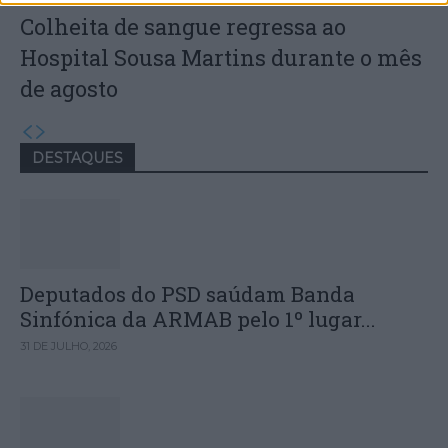
Colheita de sangue regressa ao
Hospital Sousa Martins durante o mês
de agosto
DESTAQUES
Deputados do PSD saúdam Banda
Sinfónica da ARMAB pelo 1º lugar...
31 DE JULHO, 2026