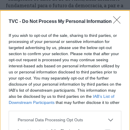
fundamental para o futuro da democracia, a paz e a
cooperação internacional, estudar e debater o
pensamento de Mário Soares e o seu legado no
TVC -
Do Not Process My Personal Information
contexto português e europeu são objetivos de
grande significado”, conclui a Comissão
If you wish to opt-out of the sale, sharing to third parties, or
Organizadora do congresso internacional “Mário
processing of your personal or sensitive information for
Soares: Uma Vida entre Séculos”.
targeted advertising by us, please use the below opt-out
section to confirm your selection. Please note that after your
opt-out request is processed you may continue seeing
interest-based ads based on personal information utilized by
us or personal information disclosed to third parties prior to
your opt-out. You may separately opt-out of the further
disclosure of your personal information by third parties on the
IAB’s list of downstream participants. This information may
also be disclosed by us to third parties on the
IAB’s List of
Downstream Participants
that may further disclose it to other
third parties.
Artigo anterior
Próximo artigo
Ílhavo: Época balnear
Anadia: Município
Personal Data Processing Opt Outs
chega ao fim sem vítimas
substitui material
mortais
informático nas escolas