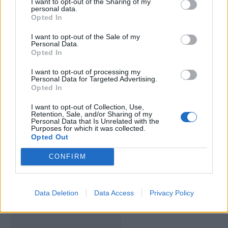
I want to opt-out of the Sharing of my
personal data.
Opted In
I want to opt-out of the Sale of my
ARTIGOS RELACIONADOS
MAIS DO AUTOR
Personal Data.
Opted In
I want to opt-out of processing my
Personal Data for Targeted Advertising.
Opted In
I want to opt-out of Collection, Use,
Retention, Sale, and/or Sharing of my
Personal Data that Is Unrelated with the
Purposes for which it was collected.
Opted Out
Deputados do PSD saúdam Banda
CONFIRM
Sinfónica da ARMAB pelo 1º lugar no
certame internacional de Valência
Data Deletion
Data Access
Privacy Policy