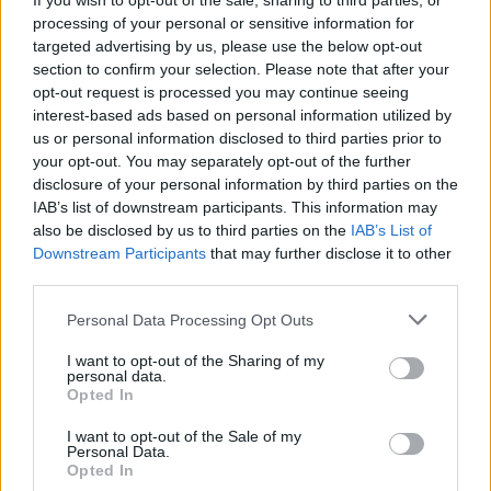
If you wish to opt-out of the sale, sharing to third parties, or
processing of your personal or sensitive information for
targeted advertising by us, please use the below opt-out
Artigo anterior
Próximo artigo
section to confirm your selection. Please note that after your
Góis: Feira dos Santos, do
Universidade de Coimbra e
opt-out request is processed you may continue seeing
Mel e da Castanhas 2025
Universidade Politécnica
interest-based ads based on personal information utilized by
de Macau criam
us or personal information disclosed to third parties prior to
laboratório que vai
your opt-out. You may separately opt-out of the further
desenvolver soluções
disclosure of your personal information by third parties on the
inovadoras para o
IAB’s list of downstream participants. This information may
envelhecimento
also be disclosed by us to third parties on the
IAB’s List of
Downstream Participants
that may further disclose it to other
third parties.
ARTIGOS RELACIONADOS
MAIS DO AUTOR
Personal Data Processing Opt Outs
I want to opt-out of the Sharing of my
personal data.
Opted In
I want to opt-out of the Sale of my
Personal Data.
Opted In