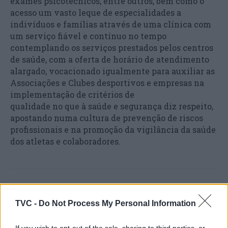
exames psicotécnicos, entre outros, bem como o
acesso um vasto leque de especialidades a
indivíduos e famílias através de uma clínica com
um serviço fiável e contínuo no tempo
contemplando os serviços prestados pelos centros
de saúde, com a oferta de horário de atendimento
alargado, vocacionado igualmente para auxiliar as
Associações e Clubes desportivos e empresas na
implementação de critérios de
qualidade no que à saúde e segurança diz respeito,
apostando numa cultura de prevenção de riscos
profissionais e na promoção da vigilância da saúde
dos atletas e colaboradores.
TVC -
Do Not Process My Personal Information