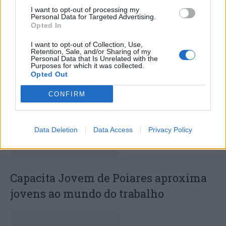
I want to opt-out of processing my
Personal Data for Targeted Advertising.
Opted In
Deputados do PSD saúdam Banda
I want to opt-out of Collection, Use,
Sinfónica da ARMAB pelo 1º lugar no
Retention, Sale, and/or Sharing of my
Personal Data that Is Unrelated with the
certame internacional de Valência
Purposes for which it was collected.
Opted Out
CONFIRM
Data Deletion
Data Access
Privacy Policy
Capacita Jovem de Poiares aproxima
jovens ao mundo do trabalho