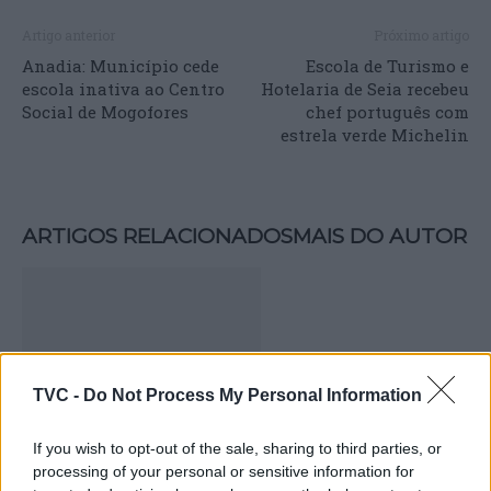
Artigo anterior
Próximo artigo
Anadia: Município cede
Escola de Turismo e
escola inativa ao Centro
Hotelaria de Seia recebeu
Social de Mogofores
chef português com
estrela verde Michelin
ARTIGOS RELACIONADOS
MAIS DO AUTOR
TVC -
Do Not Process My Personal Information
If you wish to opt-out of the sale, sharing to third parties, or
Deputados do PSD saúdam Banda
processing of your personal or sensitive information for