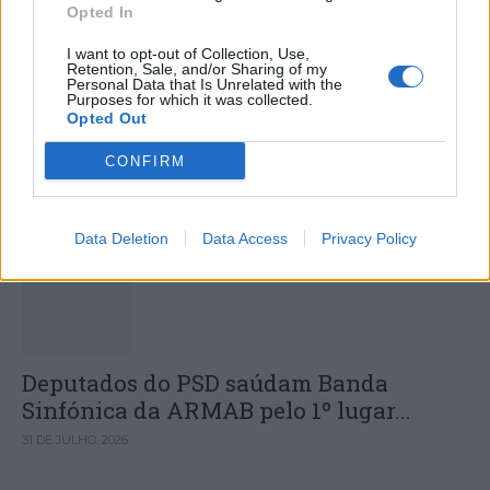
Opted In
I want to opt-out of Collection, Use,
Retention, Sale, and/or Sharing of my
Colheita de sangue regressa ao
Personal Data that Is Unrelated with the
Purposes for which it was collected.
Hospital Sousa Martins durante o mês
Opted Out
de agosto
CONFIRM
DESTAQUES
Data Deletion
Data Access
Privacy Policy
Deputados do PSD saúdam Banda
Sinfónica da ARMAB pelo 1º lugar...
31 DE JULHO, 2026