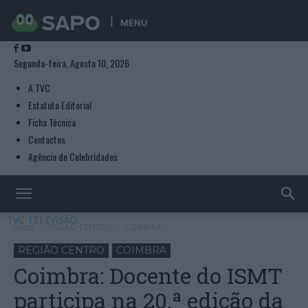
MENU
Segunda-feira, Agosto 10, 2026
A TVC
Estatuto Editorial
Ficha Técnica
Contactos
Agência de Celebridades
TVC TELEVISÃO
Início
REGIÃO CENTRO
COIMBRA
REGIÃO CENTRO
COIMBRA
Coimbra: Docente do ISMT
participa na 20.ª edição da