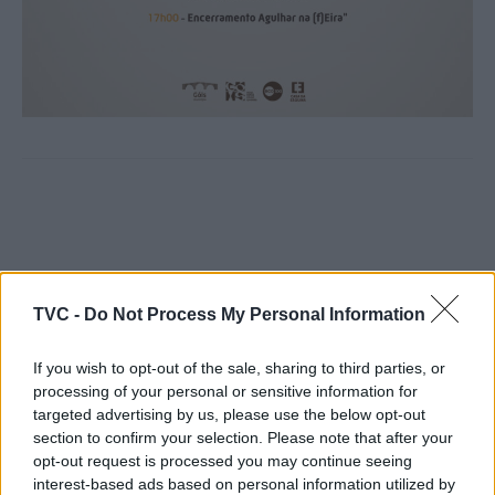
TVC -
Do Not Process My Personal Information
Artigo anterior
Próximo artigo
If you wish to opt-out of the sale, sharing to third parties, or
Mealhada assinala Dia
Coimbra: Estudo revela que
processing of your personal or sensitive information for
Municipal para a
o cérebro cria “mapas”
targeted advertising by us, please use the below opt-out
Igualdade com atividades
para organizar
section to confirm your selection. Please note that after your
no âmbito do ColorADD
informação sobre objetos
opt-out request is processed you may continue seeing
utilizados no dia a dia
interest-based ads based on personal information utilized by