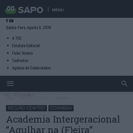
MENU
Quinta-feira, Agosto 6, 2026
A TVC
Estatuto Editorial
Ficha Técnica
Contactos
Agência de Celebridades
TVC TELEVISÃO
Início
REGIÃO CENTRO
COIMBRA
REGIÃO CENTRO
COIMBRA
Academia Intergeracional
“Agulhar na (F)eira”