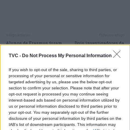
Artigo anterior
Próximo artigo
Alunos de Erasmus foram
Dois investigadores da
recebidos na Câmara de
Universidade de Coimbra
Cantanhede
conquistam Prémio Maria
TVC -
Do Not Process My Personal Information
de Sousa para
investigações em saúde
If you wish to opt-out of the sale, sharing to third parties, or
processing of your personal or sensitive information for
targeted advertising by us, please use the below opt-out
section to confirm your selection. Please note that after your
ARTIGOS RELACIONADOS
MAIS DO AUTOR
opt-out request is processed you may continue seeing
interest-based ads based on personal information utilized by
us or personal information disclosed to third parties prior to
your opt-out. You may separately opt-out of the further
disclosure of your personal information by third parties on the
IAB’s list of downstream participants. This information may