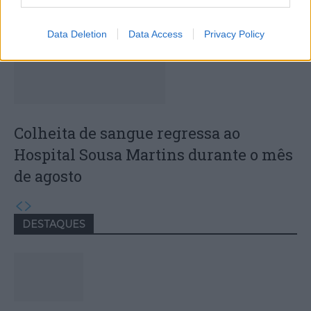
Data Deletion
Data Access
Privacy Policy
Colheita de sangue regressa ao
Hospital Sousa Martins durante o mês
de agosto
DESTAQUES