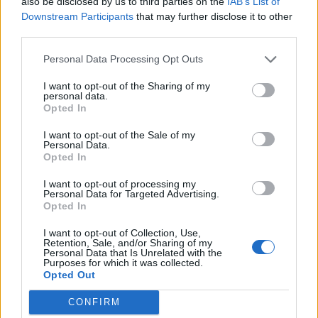
also be disclosed by us to third parties on the
IAB’s List of
Downstream Participants
that may further disclose it to other
third parties.
Personal Data Processing Opt Outs
Deputados do PSD saúdam Banda
I want to opt-out of the Sharing of my
Sinfónica da ARMAB pelo 1º lugar no
personal data.
Opted In
certame internacional de Valência
I want to opt-out of the Sale of my
Personal Data.
Opted In
I want to opt-out of processing my
Personal Data for Targeted Advertising.
Opted In
I want to opt-out of Collection, Use,
Retention, Sale, and/or Sharing of my
Personal Data that Is Unrelated with the
Purposes for which it was collected.
Capacita Jovem de Poiares aproxima
Opted Out
jovens ao mundo do trabalho
CONFIRM