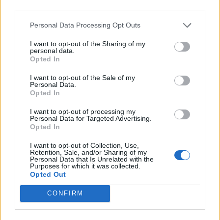
third parties.
Deputados do PSD saúdam Banda
Personal Data Processing Opt Outs
Sinfónica da ARMAB pelo 1º lugar no
certame internacional de Valência
I want to opt-out of the Sharing of my
personal data.
Opted In
I want to opt-out of the Sale of my
Personal Data.
Opted In
I want to opt-out of processing my
Personal Data for Targeted Advertising.
Opted In
I want to opt-out of Collection, Use,
Retention, Sale, and/or Sharing of my
Capacita Jovem de Poiares aproxima
Personal Data that Is Unrelated with the
Purposes for which it was collected.
jovens ao mundo do trabalho
Opted Out
CONFIRM