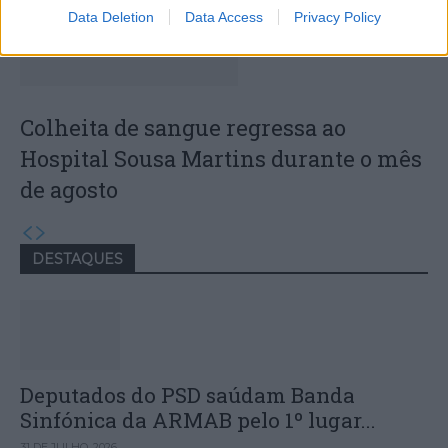
Data Deletion
Data Access
Privacy Policy
Colheita de sangue regressa ao
Hospital Sousa Martins durante o mês
de agosto
DESTAQUES
Deputados do PSD saúdam Banda
Sinfónica da ARMAB pelo 1º lugar...
31 DE JULHO, 2026