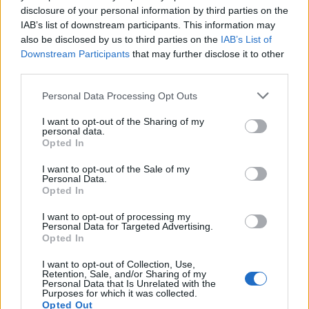
locais mais afetados pelos incêndios no concelho
disclosure of your personal information by third parties on the
de Oliveira do Hospital.
IAB’s list of downstream participants. This information may
also be disclosed by us to third parties on the
IAB’s List of
Downstream Participants
that may further disclose it to other
third parties.
Personal Data Processing Opt Outs
I want to opt-out of the Sharing of my
personal data.
Opted In
I want to opt-out of the Sale of my
Artigo anterior
Próximo artigo
Personal Data.
Opted In
Montemor – o – Velho:
Mostra de Presépios
Castanhada no Centro
celebra o Natal e incentiva
I want to opt-out of processing my
Cultural de Gatões
a criatividade em
Personal Data for Targeted Advertising.
Montemor-o-Velho
Opted In
I want to opt-out of Collection, Use,
Retention, Sale, and/or Sharing of my
Personal Data that Is Unrelated with the
Purposes for which it was collected.
ARTIGOS RELACIONADOS
MAIS DO AUTOR
Opted Out