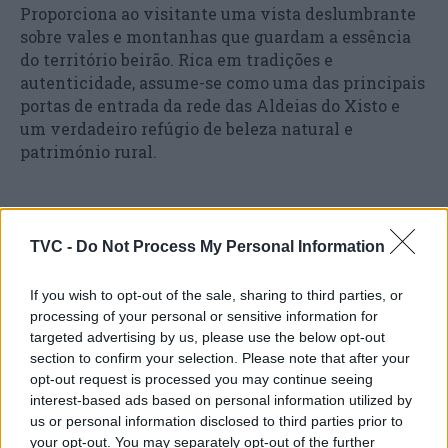
Proporciona ao visitante uma vista deslumbrante
sobre vales e montanhas que guardam a essência
do território beirão. Rica em tradições e
autenticidade, assume-se como uma das principais
portas de entrada da rede das Aldeias do Xisto e
um verdadeiro refúgio de beleza natural e
património rural.
Severamente afetada pelos incêndios do Piódão,
TVC -
Do Not Process My Personal Information
em agosto de 2025, Aldeia das Dez integra
atualmente um programa de revitalização que visa
recuperar o seu património, valorizar o território e
If you wish to opt-out of the sale, sharing to third parties, or
reforçar o dinamismo local.
processing of your personal or sensitive information for
targeted advertising by us, please use the below opt-out
section to confirm your selection. Please note that after your
opt-out request is processed you may continue seeing
A dinamização de eventos e a promoção de visitas
interest-based ads based on personal information utilized by
assumem, neste contexto, um papel fundamental
us or personal information disclosed to third parties prior to
para devolver vida, confiança e esperança a um dos
your opt-out. You may separately opt-out of the further