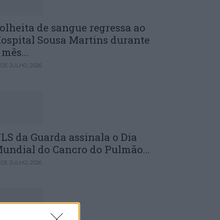
olheita de sangue regressa ao
ospital Sousa Martins durante
 mês...
 DE JULHO, 2026
LS da Guarda assinala o Dia
undial do Cancro do Pulmão...
 DE JULHO, 2026