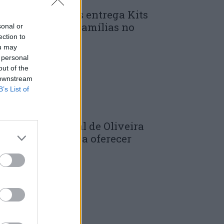
unicípio de Góis entrega Kits
omunitários às famílias no
sonal or
ection to
mbito do...
ou may
 DE JULHO, 2026
 personal
out of the
 downstream
B’s List of
âmara Municipal de Oliveira
o Hospital volta a oferecer
adernos de...
 DE JULHO, 2026