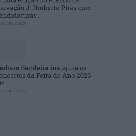
uinta edição do Prémio de
novação J. Norberto Pires com
andidaturas...
 DE JULHO, 2026
árbara Bandeira inaugura os
oncertos da Feira do Ano 2026
m...
 DE JULHO, 2026