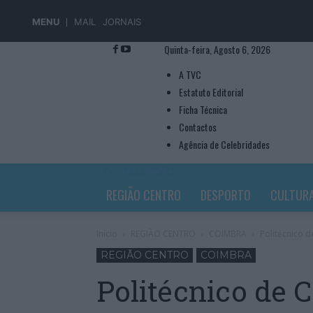
MENU
MAIL
JORNAIS
Quinta-feira, Agosto 6, 2026
A TVC
Estatuto Editorial
Ficha Técnica
Contactos
Agência de Celebridades
TVC TELEVISÃO
REGIÃO CENTRO
DESPORTO
CULTUR
Início
REGIÃO CENTRO
COIMBRA
Politécnico 
REGIÃO CENTRO
COIMBRA
Politécnico de