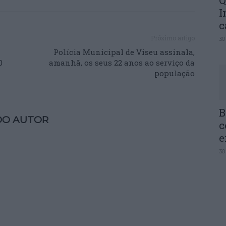
Q
I
c
Próximo artigo
30
Polícia Municipal de Viseu assinala,
0
amanhã, os seus 22 anos ao serviço da
população
B
DO AUTOR
c
e
30