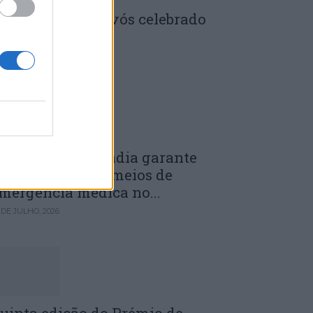
enela: Dia dos Avós celebrado
m comunidade
 DE JULHO, 2026
unicípio de Anadia garante
anutenção dos meios de
mergência médica no...
 DE JULHO, 2026