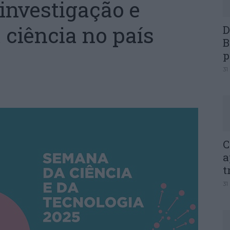
investigação e
 ciência no país
D
B
p
31
C
a
t
31