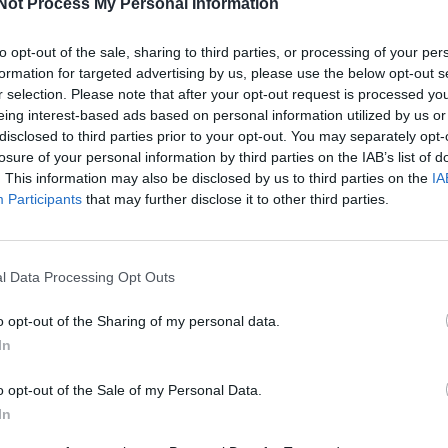
Not Process My Personal Information
 artificial, criatividade digital, segurança
M
 A programação integra também a celebração do
C
to opt-out of the sale, sharing to third parties, or processing of your per
ssinalado a 24 de novembro em homenagem a
formation for targeted advertising by us, please use the below opt-out s
â
divulgação científica em Portugal.
r selection. Please note that after your opt-out request is processed y
30
eing interest-based ads based on personal information utilized by us or
disclosed to third parties prior to your opt-out. You may separately opt-
EC Talks 2025, organizadas pela Escola Superior
losure of your personal information by third parties on the IAB’s list of
eias que transformam o futuro; percursos de
. This information may also be disclosed by us to third parties on the
IA
de promovidos pela Escola Agrária; a iniciativa
Participants
that may further disclose it to other third parties.
ologia da Saúde; uma sessão dedicada à
a artificial no Instituto Superior de
C
mbra; e o programa Engenharia em Ação,
d
e Engenharia. O INOPOL complementa a
l Data Processing Opt Outs
c
eção de propriedade intelectual e valorização
o opt-out of the Sharing of my personal data.
30
In
esta semana “reforça o papel do Politécnico de
o opt-out of the Sale of my Personal Data.
cada com um impacto real na sociedade e no
In
e a iniciativa “aproxima a comunidade dos
reas onde o país enfrenta falta de profissionais