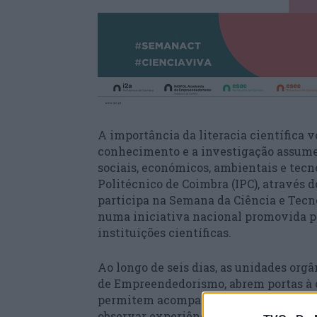
A importância da literacia científica 
conhecimento e a investigação assume
sociais, económicos, ambientais e tecno
Politécnico de Coimbra (IPC), através d
participa na Semana da Ciência e Tecno
numa iniciativa nacional promovida pe
instituições científicas.
Ao longo de seis dias, as unidades org
de Empreendedorismo, abrem portas à
permitem acompanhar o trabalho desenv
observar experiências laboratoriais e 