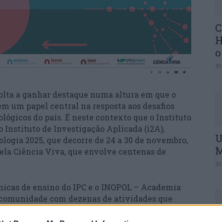
C
H
o
30
volta a ganhar destaque numa altura em que o
m um papel central na resposta aos desafios
lógicos do país. É neste contexto que o Instituto
o Instituto de Investigação Aplicada (i2A),
U
logia 2025, que decorre de 24 a 30 de novembro,
M
la Ciência Viva, que envolve centenas de
30
ânicas de ensino do IPC e o INOPOL – Academia
 comunidade com dezenas de atividades que
olvido por investigadores da instituição,
explorar áreas tão diversas como saúde,