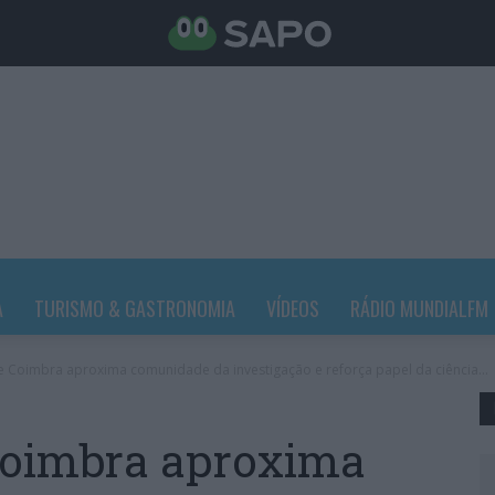
A
TURISMO & GASTRONOMIA
VÍDEOS
RÁDIO MUNDIALFM
de Coimbra aproxima comunidade da investigação e reforça papel da ciência...
 Coimbra aproxima