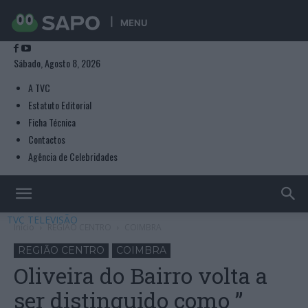
MENU
Sábado, Agosto 8, 2026
A TVC
Estatuto Editorial
Ficha Técnica
Contactos
Agência de Celebridades
TVC TELEVISÃO
Início
REGIÃO CENTRO
COIMBRA
REGIÃO CENTRO
COIMBRA
Oliveira do Bairro volta a
ser distinguido como ”