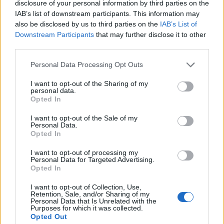
disclosure of your personal information by third parties on the
Psicólogos Portugueses.
IAB’s list of downstream participants. This information may
also be disclosed by us to third parties on the
IAB’s List of
Downstream Participants
that may further disclose it to other
third parties.
Personal Data Processing Opt Outs
I want to opt-out of the Sharing of my
personal data.
Opted In
Artigo anterior
Próximo artigo
I want to opt-out of the Sale of my
Personal Data.
Góis distinguido com
Noite nos museus leva os
Opted In
‘Território da Longevidade’
mais novos a descobrir o
pela CCDR Centro
património em
I want to opt-out of processing my
Personal Data for Targeted Advertising.
Cantanhede
Opted In
I want to opt-out of Collection, Use,
Retention, Sale, and/or Sharing of my
Personal Data that Is Unrelated with the
ARTIGOS RELACIONADOS
MAIS DO AUTOR
Purposes for which it was collected.
Opted Out