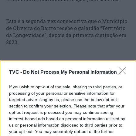
Esta é a segunda vez consecutiva que o Município
de Oliveira do Bairro recebe o galardão “Território
da Longevidade”, depois da primeira distinção em
2023.
Desde 2021, o Município de Oliveira do Bairro foi
distinguido com vários galardões, como o de
TVC -
Do Not Process My Personal Information
Excelência Autárquica no Envelhecimento, pelo
Instituto Superior de Ciências da Informação e da
If you wish to opt-out of the sale, sharing to third parties, or
Administração – ISCIA, o Selo de Mérito da Rede de
processing of your personal or sensitive information for
Autarquias que Cuidam dos Cuidadores Informais, a
targeted advertising by us, please use the below opt-out
Bandeira de Mérito Social, atribuída pela
section to confirm your selection. Please note that after your
Associação Nacional de Gerontologia Social, a
opt-out request is processed you may continue seeing
interest-based ads based on personal information utilized by
distinção “Autarquia Amiga das Pessoas com
us or personal information disclosed to third parties prior to
Demência”, do projeto AGILidades, e o selo
your opt-out. You may separately opt-out of the further
‘Comunidades Pró-Envelhecimento”, da Ordem dos