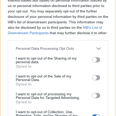
interest-based ads based on personal information utilized by
us or personal information disclosed to third parties prior to
your opt-out. You may separately opt-out of the further
disclosure of your personal information by third parties on the
ARTIGOS RELACIONADOS
MAIS DO AUTOR
IAB’s list of downstream participants. This information may
also be disclosed by us to third parties on the
IAB’s List of
Downstream Participants
that may further disclose it to other
third parties.
Personal Data Processing Opt Outs
I want to opt-out of the Sharing of my
personal data.
Opted In
I want to opt-out of the Sale of my
Deputados do PSD saúdam Banda
Personal Data.
Opted In
Sinfónica da ARMAB pelo 1º lugar no
certame internacional de Valência
I want to opt-out of processing my
Personal Data for Targeted Advertising.
Opted In
I want to opt-out of Collection, Use,
Retention, Sale, and/or Sharing of my