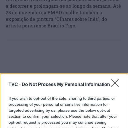
a decorrer e prolongam-se ao longo da semana. Até
28 de novembro, a BMAD acolhe também a
exposição de pintura “Olhares sobre Inês”, do
artista pereirense Bráulio Figo.
TVC -
Do Not Process My Personal Information
Artigo anterior
Próximo artigo
Cantanhede: Comunidade
Carapinheira acolheu
If you wish to opt-out of the sale, sharing to third parties, or
da casa da criança Maria
Magusto do Asphalt
processing of your personal or sensitive information for
Granado voltou apoiar
Emotion Club
targeted advertising by us, please use the below opt-out
projecto ” Dei um
section to confirm your selection. Please note that after your
brinquedo, ganhei um
opt-out request is processed you may continue seeing
amigo”