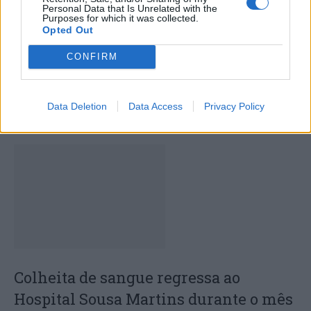
Personal Data that Is Unrelated with the
Purposes for which it was collected.
Opted Out
CONFIRM
Capacita Jovem de Poiares aproxima
Data Deletion
Data Access
Privacy Policy
jovens ao mundo do trabalho
Colheita de sangue regressa ao
Hospital Sousa Martins durante o mês