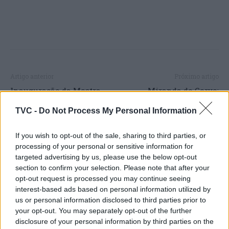
Artigo anterior
Próximo artigo
Inauguração da Mostra
Miranda do Corvo:
OrosoGóisArte’25
Fundação ADFP celebrou o
TVC -
Do Not Process My Personal Information
Dia Internacional das
Pessoas com Deficiência
com um programa especial
If you wish to opt-out of the sale, sharing to third parties, or
dedicado à inclusão
processing of your personal or sensitive information for
targeted advertising by us, please use the below opt-out
section to confirm your selection. Please note that after your
opt-out request is processed you may continue seeing
interest-based ads based on personal information utilized by
ARTIGOS RELACIONADOS
MAIS DO AUTOR
us or personal information disclosed to third parties prior to
your opt-out. You may separately opt-out of the further
disclosure of your personal information by third parties on the