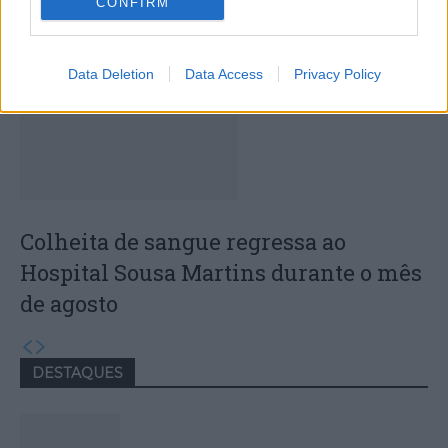
CONFIRM
jovens ao mundo do trabalho
Data Deletion
Data Access
Privacy Policy
Colheita de sangue regressa ao
Hospital Sousa Martins durante o mês
de agosto
DESTAQUES