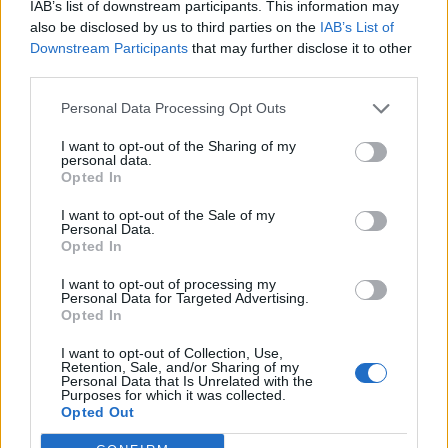
IAB’s list of downstream participants. This information may
also be disclosed by us to third parties on the
IAB’s List of
Downstream Participants
that may further disclose it to other
third parties.
Personal Data Processing Opt Outs
Deputados do PSD saúdam Banda
I want to opt-out of the Sharing of my
personal data.
Sinfónica da ARMAB pelo 1º lugar no
Opted In
certame internacional de Valência
I want to opt-out of the Sale of my
Personal Data.
Opted In
I want to opt-out of processing my
Personal Data for Targeted Advertising.
Opted In
I want to opt-out of Collection, Use,
Retention, Sale, and/or Sharing of my
Personal Data that Is Unrelated with the
Purposes for which it was collected.
Opted Out
Capacita Jovem de Poiares aproxima