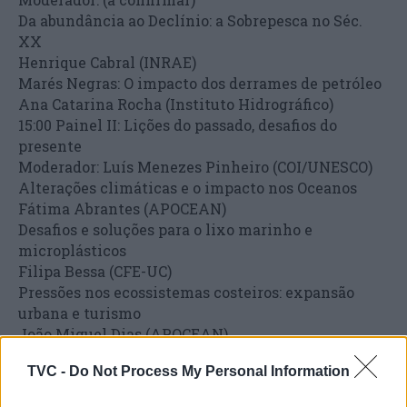
Da abundância ao Declínio: a Sobrepesca no Séc.
XX
Henrique Cabral (INRAE)
Marés Negras: O impacto dos derrames de petróleo
Ana Catarina Rocha (Instituto Hidrográfico)
15:00 Painel II: Lições do passado, desafios do
presente
Moderador: Luís Menezes Pinheiro (COI/UNESCO)
Alterações climáticas e o impacto nos Oceanos
Fátima Abrantes (APOCEAN)
Desafios e soluções para o lixo marinho e
microplásticos
Filipa Bessa (CFE-UC)
Pressões nos ecossistemas costeiros: expansão
urbana e turismo
João Miguel Dias (APOCEAN)
Pausa para café
TVC -
Do Not Process My Personal Information
16:30 Painel III – Tecnologia para a conservação