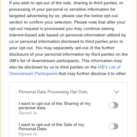
If you wish to opt-out of the sale, sharing to third parties, or
nos oceanos
processing of your personal or sensitive information for
Moderador: Carlos Mendes de Sousa (APOCEAN)
targeted advertising by us, please use the below opt-out
Tecnologias emergentes para o desenvolvimento
section to confirm your selection. Please note that after your
científico
opt-out request is processed you may continue seeing
Renato Mendes (INEGI-UP)
interest-based ads based on personal information utilized by
Inovação ao serviço da conservação marinha
us or personal information disclosed to third parties prior to
(a confirmar)
your opt-out. You may separately opt-out of the further
17:00 Mesa redonda – Observar para conhecer e
disclosure of your personal information by third parties on the
preservar o
IAB’s list of downstream participants. This information may
also be disclosed by us to third parties on the
IAB’s List of
Mar.
Downstream Participants
that may further disclose it to other
Moderador: Miguel Piecho-Santos (APOCEAN)
third parties.
Lélia Matos (CCMAR-UALg)
Isabel Ambar (FCUL) (a confirmar)
Personal Data Processing Opt Outs
Sérgio Leandro (MARE)
18:00 Sessão de Encerramento
I want to opt-out of the Sharing of my
personal data.
Opted In
I want to opt-out of the Sale of my
Personal Data.
Opted In