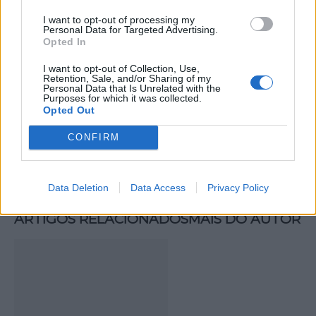
I want to opt-out of processing my
Personal Data for Targeted Advertising.
Opted In
I want to opt-out of Collection, Use,
Artigo anterior
Próximo artigo
Retention, Sale, and/or Sharing of my
Personal Data that Is Unrelated with the
Teatro e imaginação
Santa Maria da Feira:
Purposes for which it was collected.
marcam a Festa de Natal
Missão “Perlim Mais Perto
Opted Out
das crianças em Ílhavo
de Mim” termina na
pediatria do Hospital de
CONFIRM
Braga
Data Deletion
Data Access
Privacy Policy
ARTIGOS RELACIONADOS
MAIS DO AUTOR