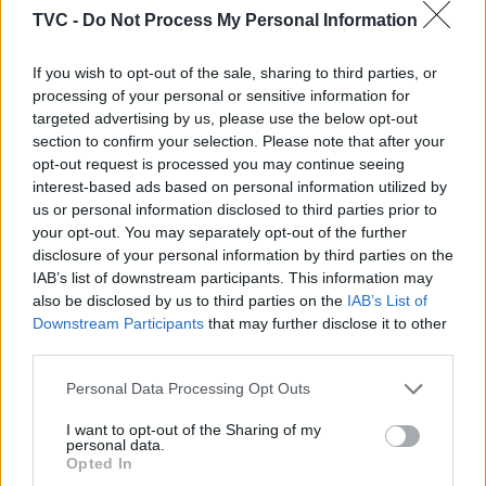
Exposições de Aveiro.
TVC -
Do Not Process My Personal Information
If you wish to opt-out of the sale, sharing to third parties, or
processing of your personal or sensitive information for
targeted advertising by us, please use the below opt-out
section to confirm your selection. Please note that after your
opt-out request is processed you may continue seeing
interest-based ads based on personal information utilized by
us or personal information disclosed to third parties prior to
your opt-out. You may separately opt-out of the further
Artigo anterior
Próximo artigo
disclosure of your personal information by third parties on the
Coimbra Gospel Choir atua
Santa Maria da Feira:
IAB’s list of downstream participants. This information may
no Concerto de Ano Novo
Perlim termina com cerca
also be disclosed by us to third parties on the
IAB’s List of
de 100 mil visitantes e 133
Downstream Participants
that may further disclose it to other
bebés com passaporte de
third parties.
acesso vitalício.
Personal Data Processing Opt Outs
I want to opt-out of the Sharing of my
personal data.
ARTIGOS RELACIONADOS
MAIS DO AUTOR
Opted In