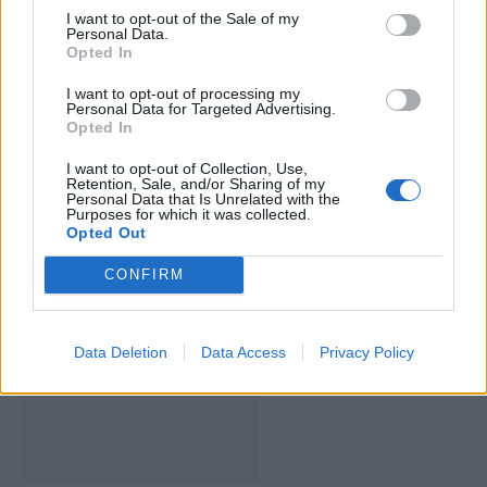
I want to opt-out of the Sale of my
Personal Data.
Opted In
I want to opt-out of processing my
Personal Data for Targeted Advertising.
Opted In
I want to opt-out of Collection, Use,
Retention, Sale, and/or Sharing of my
Personal Data that Is Unrelated with the
Deputados do PSD saúdam Banda
Purposes for which it was collected.
Opted Out
Sinfónica da ARMAB pelo 1º lugar no
CONFIRM
certame internacional de Valência
Data Deletion
Data Access
Privacy Policy