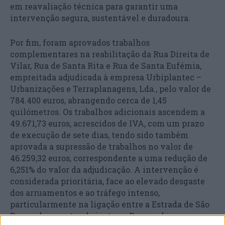
em reavaliação técnica para garantir uma
intervenção segura, sustentável e duradoura.
Por fim, foram aprovados trabalhos
complementares na reabilitação da Rua Direita de
Vilar, Rua de Santa Rita e Rua de Santa Eufémia,
empreitada adjudicada à empresa Urbiplantec –
Urbanizações e Terraplanagens, Lda., pelo valor de
784.400 euros, abrangendo cerca de 1,45
quilómetros. Os trabalhos adicionais ascendem a
49.671,73 euros, acrescidos de IVA, com um prazo
de execução de sete dias, tendo sido também
aprovada a supressão de trabalhos no valor de
46.259,32 euros, correspondente a uma redução de
6,251% do valor da adjudicação. A intervenção é
considerada prioritária, face ao elevado desgaste
dos arruamentos e ao tráfego intenso,
particularmente na ligação entre a Estrada de São
Bernardo e a rotunda junto ao Parque de