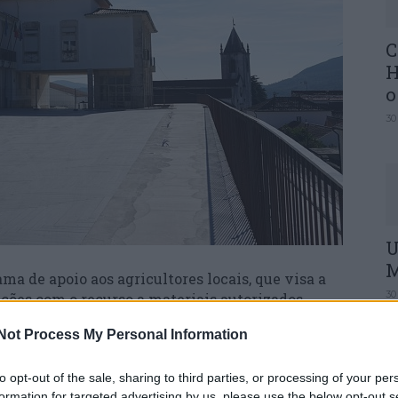
C
H
o
30
U
M
ma de apoio aos agricultores locais, que visa a
30
ções com o recurso a materiais autorizados,
ica e estacas de madeira.
Not Process My Personal Information
tem o propósito de minimizar os prejuízos
to opt-out of the sale, sharing to third parties, or processing of your per
omo o javali e veados. Desta forma, a medida
formation for targeted advertising by us, please use the below opt-out s