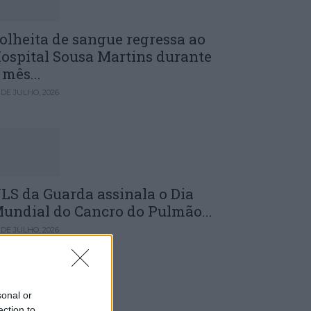
olheita de sangue regressa ao
ospital Sousa Martins durante
 mês...
 DE JULHO, 2026
LS da Guarda assinala o Dia
undial do Cancro do Pulmão...
 DE JULHO, 2026
sonal or
ection to