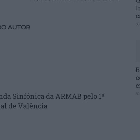
Q
I
c
30
DO AUTOR
B
c
e
nda Sinfónica da ARMAB pelo 1º
30
al de Valência