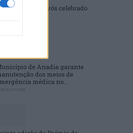
enela: Dia dos Avós celebrado
m comunidade
 DE JULHO, 2026
unicípio de Anadia garante
anutenção dos meios de
mergência médica no...
 DE JULHO, 2026