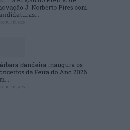
uinta edição do Prémio de
novação J. Norberto Pires com
andidaturas...
 DE JULHO, 2026
árbara Bandeira inaugura os
oncertos da Feira do Ano 2026
m...
 DE JULHO, 2026