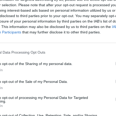
eneficiar de um apoio financeiro até 50% do
r selection. Please note that after your opt-out request is processed y
M
 3 euros por metro de vedação, ou até 500 euros
eing interest-based ads based on personal information utilized by us or
C
disclosed to third parties prior to your opt-out. You may separately opt-
â
losure of your personal information by third parties on the IAB’s list of
ado a pessoas singulares e coletivas, detentores
. This information may also be disclosed by us to third parties on the
IA
30
ústicos. O período de candidaturas decorrerá até
Participants
that may further disclose it to other third parties.
vas deverão ser entregues no Balcão Único da
esentação dos documentos de identificação,
o, a planta de localização e o orçamento dos
l Data Processing Opt Outs
o opt-out of the Sharing of my personal data.
C
e entrada das candidaturas aprovadas. Para
In
d
mulário de candidatura, os interessados deverão
c
e Penela, ou deslocar-se ao Balcão Único da
o opt-out of the Sale of my Personal Data.
30
In
to opt-out of processing my Personal Data for Targeted
das a este programa de apoio, 26 foram
ing.
cial de 5000 euros, que, após reforço,
In
s as 34 candidaturas apresentadas.
o opt-out of Collection, Use, Retention, Sale, and/or Sharing