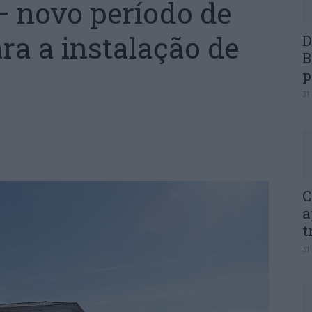
 – novo período de
ra a instalação de
D
B
p
31
C
a
t
31