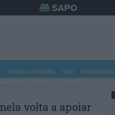
A
TURISMO & GASTRONOMIA
VÍDEOS
RÁDIO MUNDIALFM
Penela volta a apoiar os agricultores – novo período de...
nela volta a apoiar