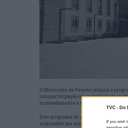
O Município de Penela relança o progra
comparticipação na instalação de veda
nomeadamente a rede metálica ou plást
TVC -
Do 
Este programa de Apoio à Agricultura 
If you wish 
originados por espécies cinegéticas, c
sensitive in