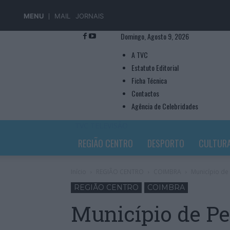
MENU
MAIL
JORNAIS
Domingo, Agosto 9, 2026
A TVC
Estatuto Editorial
Ficha Técnica
Contactos
Agência de Celebridades
TVC TELEVISÃO
REGIÃO CENTRO
DESPORTO
CULTUR
Início
REGIÃO CENTRO
COIMBRA
Município de 
REGIÃO CENTRO
COIMBRA
Município de Pe