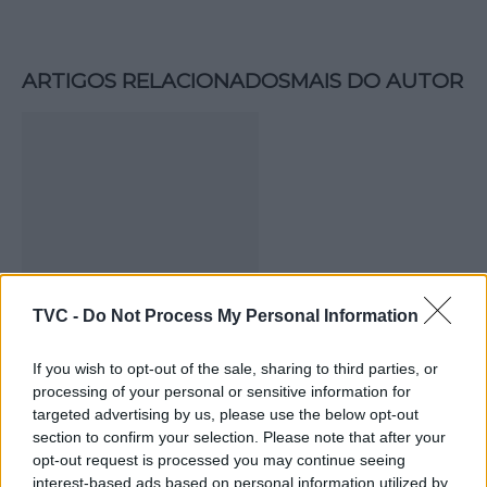
ARTIGOS RELACIONADOS
MAIS DO AUTOR
Deputados do PSD saúdam Banda
TVC -
Do Not Process My Personal Information
Sinfónica da ARMAB pelo 1º lugar no
If you wish to opt-out of the sale, sharing to third parties, or
certame internacional de Valência
processing of your personal or sensitive information for
targeted advertising by us, please use the below opt-out
section to confirm your selection. Please note that after your
opt-out request is processed you may continue seeing
interest-based ads based on personal information utilized by