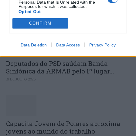
de agosto
Personal Data that Is Unrelated with the
Purposes for which it was collected.
Opted Out
DESTAQUES
CONFIRM
Data Deletion
Data Access
Privacy Policy
Deputados do PSD saúdam Banda
Sinfónica da ARMAB pelo 1º lugar...
31 DE JULHO, 2026
Capacita Jovem de Poiares aproxima
jovens ao mundo do trabalho