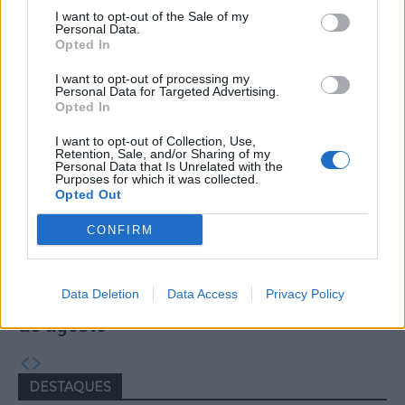
I want to opt-out of the Sale of my
Personal Data.
Capacita Jovem de Poiares aproxima
Opted In
jovens ao mundo do trabalho
I want to opt-out of processing my
Personal Data for Targeted Advertising.
Opted In
I want to opt-out of Collection, Use,
Retention, Sale, and/or Sharing of my
Personal Data that Is Unrelated with the
Purposes for which it was collected.
Opted Out
CONFIRM
Colheita de sangue regressa ao
Hospital Sousa Martins durante o mês
Data Deletion
Data Access
Privacy Policy
de agosto
DESTAQUES