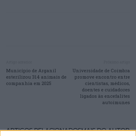
Artigo anterior
Próximo artigo
Município de Arganil
Universidade de Coimbra
esterilizou 314 animais de
promove encontro entre
companhia em 2025
cientistas, médicos,
doentes e cuidadores
ligados às encefalites
autoimunes
ARTIGOS RELACIONADOS
MAIS DO AUTOR