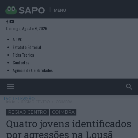
MENU
Domingo, Agosto 9, 2026
A TVC
Estatuto Editorial
Ficha Técnica
Contactos
Agência de Celebridades
TVC TELEVISÃO
Início
REGIÃO CENTRO
COIMBRA
REGIÃO CENTRO
COIMBRA
Quatro jovens identificados
por agressões na Lousã