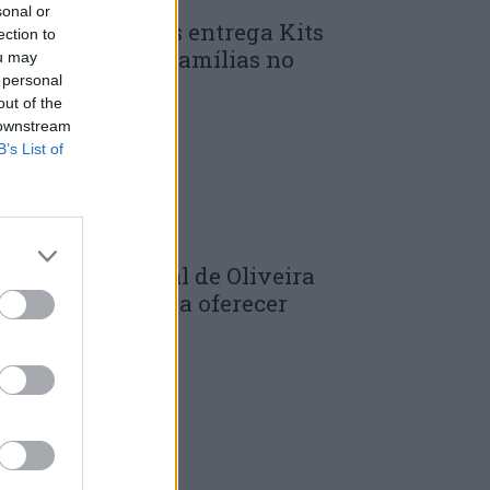
sonal or
unicípio de Góis entrega Kits
ection to
omunitários às famílias no
ou may
 personal
mbito do...
out of the
 DE JULHO, 2026
 downstream
B’s List of
âmara Municipal de Oliveira
o Hospital volta a oferecer
adernos de...
 DE JULHO, 2026