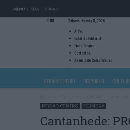
MENU
MAIL
JORNAIS
Sábado, Agosto 8, 2026
A TVC
Estatuto Editorial
Ficha Técnica
Contactos
Agência de Celebridades
TVC TELEVISÃO
REGIÃO CENTRO
DESPORTO
CULTUR
Início
REGIÃO CENTRO
COIMBRA
Cantanhede: 
REGIÃO CENTRO
COIMBRA
Cantanhede: PR