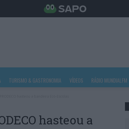
A
TURISMO & GASTRONOMIA
VÍDEOS
RÁDIO MUNDIALFM
PRODECO hasteou a bandeira Eco-Escolas
ODECO hasteou a