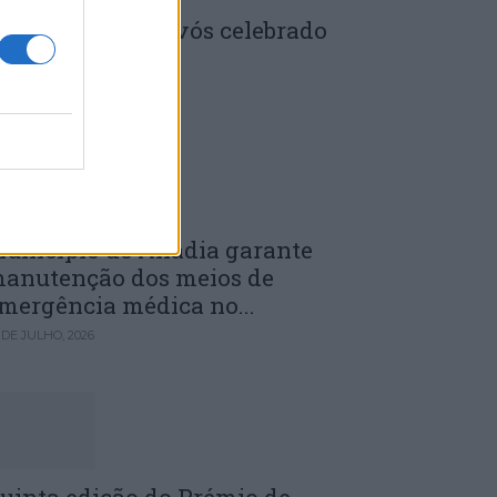
enela: Dia dos Avós celebrado
m comunidade
 DE JULHO, 2026
unicípio de Anadia garante
anutenção dos meios de
mergência médica no...
 DE JULHO, 2026