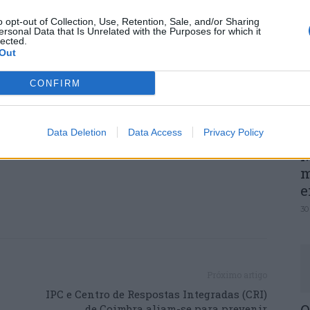
P
o opt-out of Collection, Use, Retention, Sale, and/or Sharing
ersonal Data that Is Unrelated with the Purposes for which it
e
a bandeira eco-escolas marcaram ainda
lected.
Out
guesias de Covões e Camarneira, Pedro
30
 PRODECO, Filomena Miraldo, tendo ambos
CONFIRM
educação ambiental e para a cidadania. As
ma dinamizaram um momento de sensibilização
 instituição.
Data Deletion
Data Access
Privacy Policy
M
m
e
30
Próximo artigo
IPC e Centro de Respostas Integradas (CRI)
de Coimbra aliam-se para prevenir