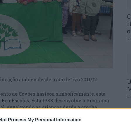
C
H
o
30
ducação ambien desde o ano letivo 2011/12.
U
M
nto de Covões hasteou simbolicamente, esta
30
ra Eco-Escolas. Esta IPSS desenvolve o Programa
al, envolvendo as crianças desde a creche,
 e Lar, potenciando as amenidades locais e a
Not Process My Personal Information
al nesta localidade.