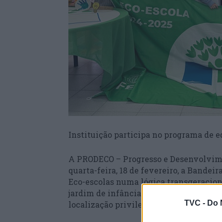
Instituição participa no programa de e
A PRODECO – Progresso e Desenvolvime
quarta-feira, 18 de fevereiro, a Bandei
Eco-escolas numa lógica transgeracion
jardim de infância, ATL e Centro de Dia
TVC -
Do 
localização privilegiada em meio natur