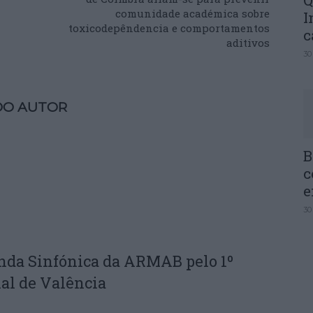
Q
comunidade académica sobre
I
toxicodepêndencia e comportamentos
c
aditivos
30
DO AUTOR
B
c
e
30
nda Sinfónica da ARMAB pelo 1º
al de Valência