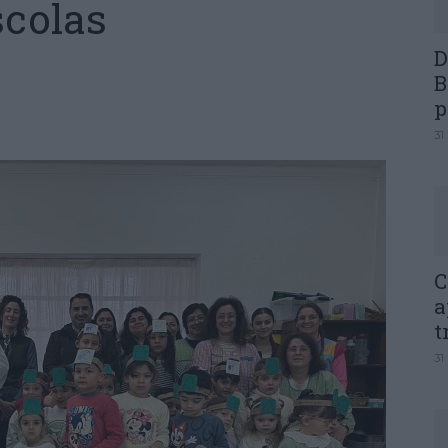
scolas
D
B
p
31
C
a
t
31