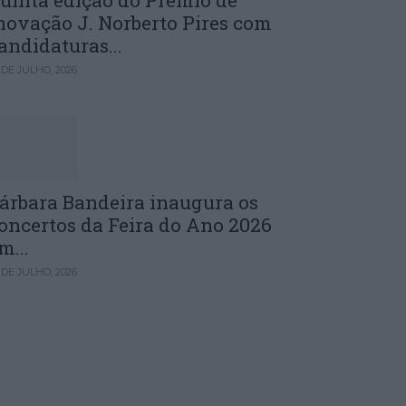
uinta edição do Prémio de
novação J. Norberto Pires com
andidaturas...
 DE JULHO, 2026
árbara Bandeira inaugura os
oncertos da Feira do Ano 2026
m...
 DE JULHO, 2026