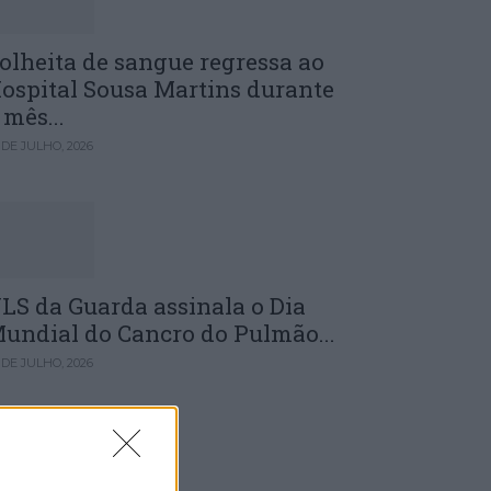
olheita de sangue regressa ao
ospital Sousa Martins durante
 mês...
 DE JULHO, 2026
LS da Guarda assinala o Dia
undial do Cancro do Pulmão...
 DE JULHO, 2026