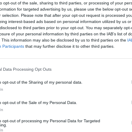
to opt-out of the sale, sharing to third parties, or processing of your per
M
formation for targeted advertising by us, please use the below opt-out s
Eco-Escolas numa verdadeira lógica
C
r selection. Please note that after your opt-out request is processed y
jovens e seniores. Aliás, esse é também um dos
eing interest-based ads based on personal information utilized by us or
â
rações em torno de valores comuns e de
disclosed to third parties prior to your opt-out. You may separately opt-
o vice-presidente da Câmara Municipal de
30
losure of your personal information by third parties on the IAB’s list of
, Pedro Cardoso.
. This information may also be disclosed by us to third parties on the
IA
Participants
that may further disclose it to other third parties.
distinção representa o reconhecimento de um
 longo dos anos, que promove a educação
l Data Processing Opt Outs
dania ativa. O Município reconhece e valoriza
C
 agentes ativos de mudança, sendo a PRODECO
d
o opt-out of the Sharing of my personal data.
com o futuro, cuidado do presente”.
c
In
30
o opt-out of the Sale of my Personal Data.
ducação ambiental desde o ano letivo 2011/12.
In
doras Anabela Miranda e Carolina Albuquerque
ma forma lúdica e criativa, dando um relevo
to opt-out of processing my Personal Data for Targeted
ing.
In