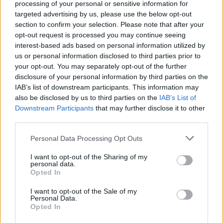
processing of your personal or sensitive information for
targeted advertising by us, please use the below opt-out
section to confirm your selection. Please note that after your
opt-out request is processed you may continue seeing
interest-based ads based on personal information utilized by
us or personal information disclosed to third parties prior to
your opt-out. You may separately opt-out of the further
Em Oliveira do Hospital, foram registadas
disclosure of your personal information by third parties on the
recentemente mais de três centenas de
IAB’s list of downstream participants. This information may
ocorrências provocadas pelo recente mau tempo.
also be disclosed by us to third parties on the
IAB’s List of
Downstream Participants
that may further disclose it to other
Para José Francisco Rolo, e para o executivo da
third parties.
Câmara Municipal – que já reclamou junto do
Personal Data Processing Opt Outs
Governo a atribuição do estatuto de calamidade ao
concelho -, “tratar da prevenção e gestão dos riscos
I want to opt-out of the Sharing of my
decorrentes da sucessão de tempestades é uma
personal data.
Opted In
prioridade”.
I want to opt-out of the Sale of my
Personal Data.
Opted In