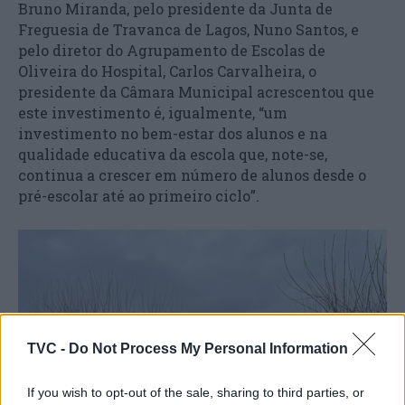
Bruno Miranda, pelo presidente da Junta de
Freguesia de Travanca de Lagos, Nuno Santos, e
pelo diretor do Agrupamento de Escolas de
Oliveira do Hospital, Carlos Carvalheira, o
presidente da Câmara Municipal acrescentou que
este investimento é, igualmente, “um
investimento no bem-estar dos alunos e na
qualidade educativa da escola que, note-se,
continua a crescer em número de alunos desde o
pré-escolar até ao primeiro ciclo”.
TVC -
Do Not Process My Personal Information
If you wish to opt-out of the sale, sharing to third parties, or