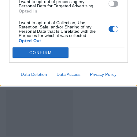
I want to opt-out of processing my
Personal Data for Targeted Advertising.
Opted In
I want to opt-out of Collection, Use,
Retention, Sale, and/or Sharing of my
Personal Data that Is Unrelated with the
Purposes for which it was collected.
Artigo anterior
Próximo artigo
Opted Out
Mira é Destino Desportivo
Salvador Sobral está de
Recomendado
regresso a Anadia
CONFIRM
Data Deletion
Data Access
Privacy Policy
ARTIGOS RELACIONADOS
MAIS DO AUTOR