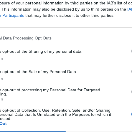
losure of your personal information by third parties on the IAB’s list of
tudo, os desafios recentes, nomeadamente os
P
. This information may also be disclosed by us to third parties on the
IA
pisódios severos de inundações no início de
e
Participants
that may further disclose it to other third parties.
mpresas e comunidades da região. Ainda assim,
30
rá superar mais esta adversidade, reforçando que
 significado particularmente simbólico.
l Data Processing Opt Outs
o opt-out of the Sharing of my personal data.
afios e oportunidades que se colocam à região
In
culação estreita entre o Estado, as entidades
M
o para consolidar a competitividade do destino.
o opt-out of the Sale of my Personal Data.
m
In
e
ado o novo Plano Regional de Desenvolvimento
rismo Centro de Portugal, da responsabilidade da
30
to opt-out of processing my Personal Data for Targeted
ing.
que definem um novo ciclo estratégico sob o
In
nvolvimento às comunidades locais”. O objetivo
tor estruturante de coesão territorial,
o opt-out of Collection, Use, Retention, Sale, and/or Sharing
ersonal Data that Is Unrelated with the Purposes for which it
geração de impacto real nas comunidades.
lected.
Out