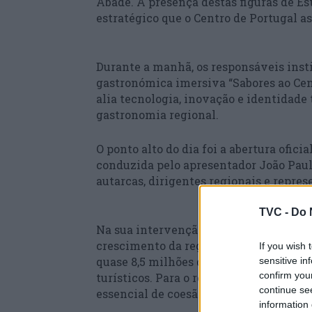
Abade. A presença destas figuras de E
estratégico que o Centro de Portugal 
Durante a manhã, os responsáveis inst
gastronómica imersiva “Sabores ao Cent
alia tecnologia, inovação e identidade
gastronomia regional.
O ponto alto do dia foi a abertura ofici
conduzida pelo apresentador João Paul
autarcas, dirigentes regionais e repres
TVC -
Do 
Na sua intervenção, o presidente da en
crescimento da região, sublinhando que
If you wish 
quase 8,5 milhões de dormidas e 552 m
sensitive in
confirm you
turísticos. Para o responsável, estes
continue se
essencial de coesão territorial.
information 