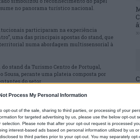
stado simbolizou o reconhecimento do papel
assume no panorama turístico nacional.
M
C
â
itucionais participaram na experiência
30
ro”, uma das principais apostas do stand, que
 territorial numa abordagem multissensorial à
al do stand da Turismo Centro de Portugal,
o Sousa, perante uma plateia composta por
C
entantes do setor.
d
c
Not Process My Personal Information
tidade, Rui Ventura, destacou o percurso de
30
 2025 foi o melhor ano turístico de sempre, com
to opt-out of the sale, sharing to third parties, or processing of your per
ilhões de euros de proveitos nos alojamentos
formation for targeted advertising by us, please use the below opt-out s
r selection. Please note that after your opt-out request is processed y
 resultados confirmam o turismo como instrumento
eing interest-based ads based on personal information utilized by us or
disclosed to third parties prior to your opt-out. You may separately opt-