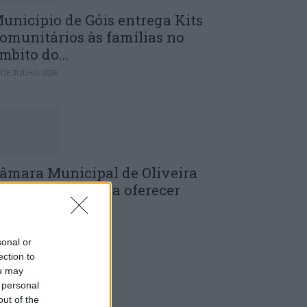
unicípio de Góis entrega Kits
omunitários às famílias no
mbito do...
 DE JULHO, 2026
âmara Municipal de Oliveira
o Hospital volta a oferecer
adernos de...
 DE JULHO, 2026
sonal or
ection to
ou may
 personal
out of the