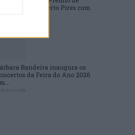
uinta edição do Prémio de
novação J. Norberto Pires com
andidaturas...
 DE JULHO, 2026
árbara Bandeira inaugura os
oncertos da Feira do Ano 2026
m...
 DE JULHO, 2026