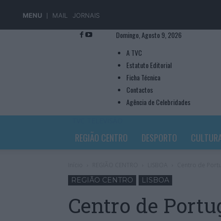
MENU
MAIL
JORNAIS
Domingo, Agosto 9, 2026
A TVC
Estatuto Editorial
Ficha Técnica
Contactos
Agência de Celebridades
TVC TELEVISÃO
REGIÃO CENTRO
DESPORTO
CULTUR
Início
REGIÃO CENTRO
LISBOA
Centro de Portu
REGIÃO CENTRO
LISBOA
Centro de Portu