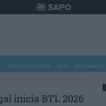
A
TURISMO & GASTRONOMIA
VÍDEOS
RÁDIO MUNDIALFM
gal inicia BTL 2026 com liderança reforçada e ambição estratégica
gal inicia BTL 2026