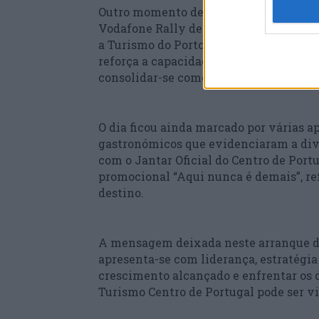
Outro momento de grande projeção foi
Vodafone Rally de Portugal, numa sess
a Turismo do Porto e Norte de Portugal
reforça a capacidade da região para ac
consolidar-se como destino de referênc
O dia ficou ainda marcado por várias
gastronómicos que evidenciaram a dive
com o Jantar Oficial do Centro de Portu
promocional “Aqui nunca é demais”, ref
destino.
A mensagem deixada neste arranque da 
apresenta-se com liderança, estratégia
crescimento alcançado e enfrentar os de
Turismo Centro de Portugal pode ser vi