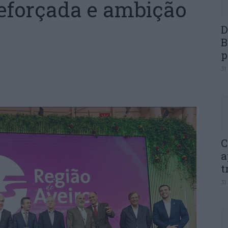
eforçada e ambição
D
B
p
31
C
a
t
31