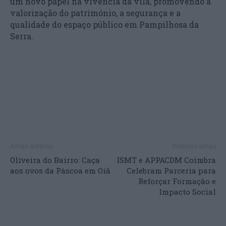
um novo papel na vivência da vila, promovendo a
valorização do património, a segurança e a
qualidade do espaço público em Pampilhosa da
Serra.
Artigo anterior
Próximo artigo
Oliveira do Bairro: Caça
ISMT e APPACDM Coimbra
aos ovos da Páscoa em Oiã
Celebram Parceria para
Reforçar Formação e
Impacto Social