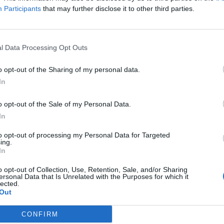
s lousanenses e o contributo que deram para a
Participants
that may further disclose it to other third parties.
M
tário, num contexto competitivo particularmente
C
â
l Data Processing Opt Outs
 realizou um percurso de grande qualidade,
30
videnciando espírito de união, elevado
o opt-out of the Sharing of my personal data.
perioridade competitiva, culminando com a
In
l Universitária.
o opt-out of the Sale of my Personal Data.
assegurar o apuramento para os Jogos Europeus
In
o mais longe o nome da Lousã e afirmando, uma
C
ados ao concelho em competições de âmbito
to opt-out of processing my Personal Data for Targeted
d
ing.
c
In
30
tensivo à equipa técnica, à estrutura diretiva,
o opt-out of Collection, Use, Retention, Sale, and/or Sharing
ersonal Data that Is Unrelated with the Purposes for which it
tos, de forma direta ou indireta, contribuíram
lected.
vo.
Out
CONFIRM