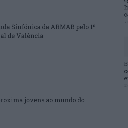
Q
I
c
30
nda Sinfónica da ARMAB pelo 1º
al de Valência
B
c
e
30
proxima jovens ao mundo do