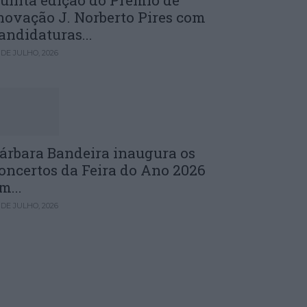
uinta edição do Prémio de
novação J. Norberto Pires com
andidaturas...
 DE JULHO, 2026
árbara Bandeira inaugura os
oncertos da Feira do Ano 2026
m...
 DE JULHO, 2026