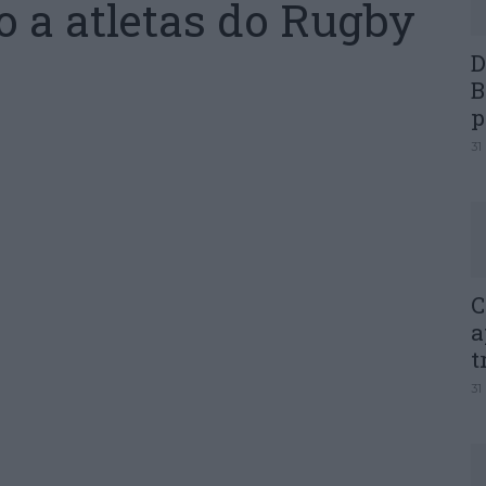
 a atletas do Rugby
D
B
p
31
C
a
t
31