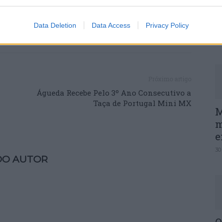
P
e
Data Deletion
Data Access
Privacy Policy
30
Próximo artigo
Águeda Recebe Pelo 3º Ano Consecutivo a
Taça de Portugal Mini MX
M
m
e
30
DO AUTOR