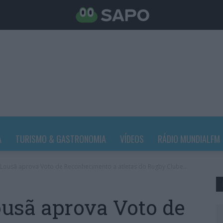
A
TURISMO & GASTRONOMIA
VÍDEOS
RÁDIO MUNDIALFM
 Lousã aprova Voto de Reconhecimento a atletas do Rugby Clube...
usã aprova Voto de