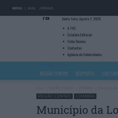
MENU
MAIL
JORNAIS
Sexta-feira, Agosto 7, 2026
A TVC
Estatuto Editorial
Ficha Técnica
Contactos
Agência de Celebridades
TVC TELEVISÃO
REGIÃO CENTRO
DESPORTO
CULTUR
Início
REGIÃO CENTRO
COIMBRA
Município da
REGIÃO CENTRO
COIMBRA
Município da Lo