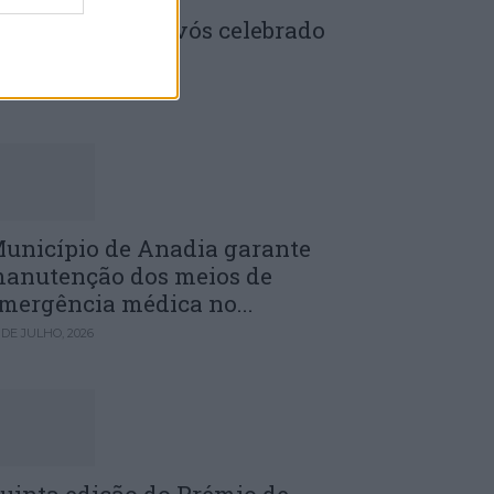
enela: Dia dos Avós celebrado
m comunidade
 DE JULHO, 2026
unicípio de Anadia garante
anutenção dos meios de
mergência médica no...
 DE JULHO, 2026