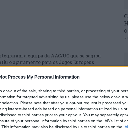
C
H
o
30
integraram a equipa da AAC/UC que se sagrou
ntiu o apuramento para os Jogos Europeus
Not Process My Personal Information
U
a atribuição de um Voto de Reconhecimento aos
M
aetano, do Rugby Clube da Lousã, que integraram
to opt-out of the sale, sharing to third parties, or processing of your per
30
formation for targeted advertising by us, please use the below opt-out s
 Rugby Sevens Masculino, realizado nos dias 24
r selection. Please note that after your opt-out request is processed y
eing interest-based ads based on personal information utilized by us or
disclosed to third parties prior to your opt-out. You may separately opt-
losure of your personal information by third parties on the IAB’s list of
assinala um feito desportivo de elevado mérito,
. This information may also be disclosed by us to third parties on the
IA