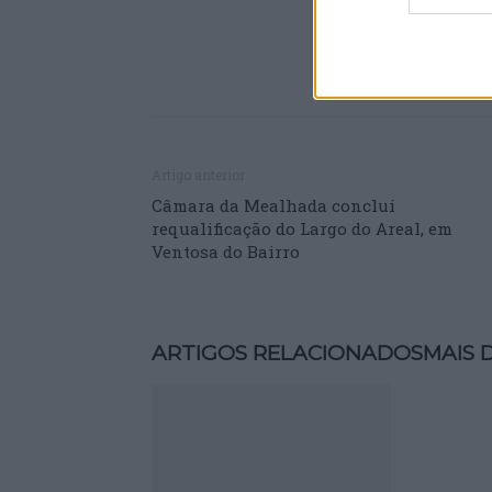
Artigo anterior
Câmara da Mealhada conclui
requalificação do Largo do Areal, em
Ventosa do Bairro
ARTIGOS RELACIONADOS
MAIS 