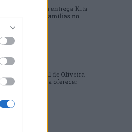
unicípio de Góis entrega Kits
omunitários às famílias no
mbito do...
 DE JULHO, 2026
âmara Municipal de Oliveira
o Hospital volta a oferecer
adernos de...
 DE JULHO, 2026