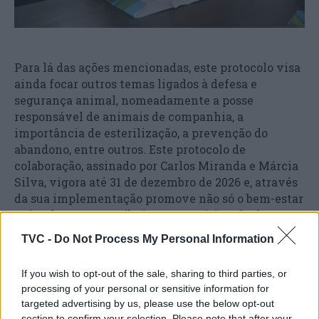
Para lá das ações mencionadas, este protocolo visa
ainda focar outros temas ligados à defesa e
segurança animal, nomeadamente a posse
responsável de animais de companhia, a
importância de esterilização, a prevenção do
abandono, entre outros. Este protocolo de
colaboração, assinado por Carlos Miranda e Márcia
Silva, vigora até 31 de dezembro de 2026 e, através
da sua implementação promove não só o bem-estar
animal, como contribuiu para a mitigação de
problemas de saúde pública.
TVC -
Do Not Process My Personal Information
If you wish to opt-out of the sale, sharing to third parties, or
processing of your personal or sensitive information for
targeted advertising by us, please use the below opt-out
section to confirm your selection. Please note that after your