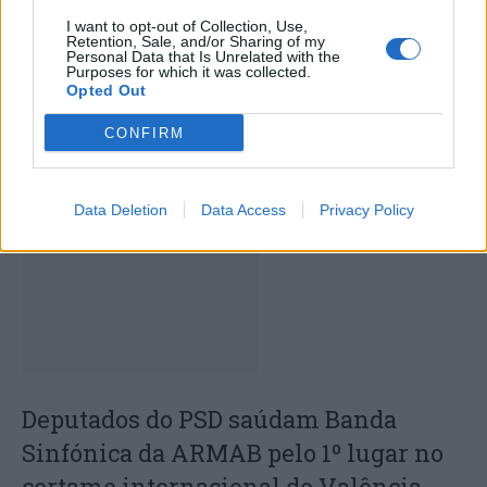
Ansião, Alvaiázere,
STATUS para garantir
I want to opt-out of Collection, Use,
Condeixa, Figueiró,
segurança
Retention, Sale, and/or Sharing of my
Miranda, Penela, Pombale
Personal Data that Is Unrelated with the
Purposes for which it was collected.
Soure
Opted Out
CONFIRM
ARTIGOS RELACIONADOS
MAIS DO AUTOR
Data Deletion
Data Access
Privacy Policy
Deputados do PSD saúdam Banda
Sinfónica da ARMAB pelo 1º lugar no
certame internacional de Valência