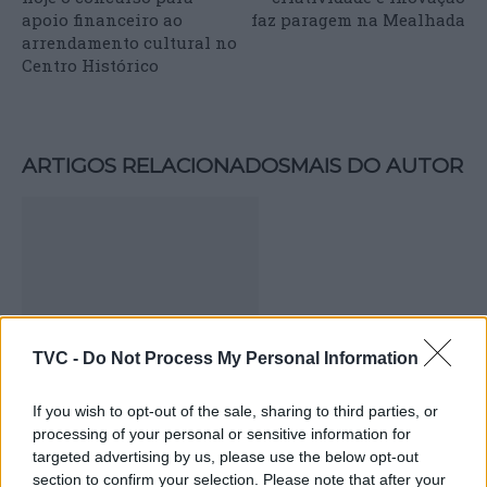
apoio financeiro ao
faz paragem na Mealhada
arrendamento cultural no
Centro Histórico
ARTIGOS RELACIONADOS
MAIS DO AUTOR
TVC -
Do Not Process My Personal Information
Deputados do PSD saúdam Banda
If you wish to opt-out of the sale, sharing to third parties, or
Sinfónica da ARMAB pelo 1º lugar no
processing of your personal or sensitive information for
targeted advertising by us, please use the below opt-out
certame internacional de Valência
section to confirm your selection. Please note that after your