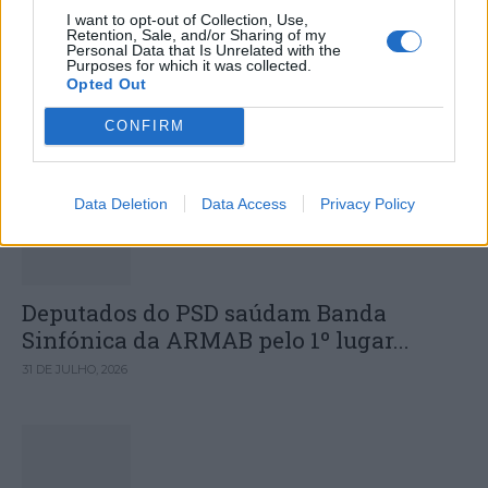
Colheita de sangue regressa ao
I want to opt-out of Collection, Use,
Retention, Sale, and/or Sharing of my
Hospital Sousa Martins durante o mês
Personal Data that Is Unrelated with the
Purposes for which it was collected.
de agosto
Opted Out
CONFIRM
DESTAQUES
Data Deletion
Data Access
Privacy Policy
Deputados do PSD saúdam Banda
Sinfónica da ARMAB pelo 1º lugar...
31 DE JULHO, 2026