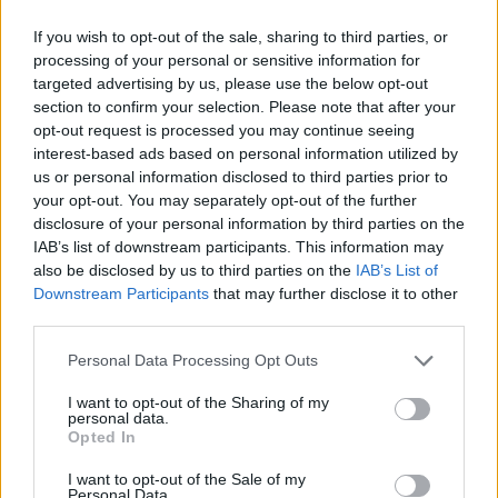
If you wish to opt-out of the sale, sharing to third parties, or
processing of your personal or sensitive information for
targeted advertising by us, please use the below opt-out
section to confirm your selection. Please note that after your
opt-out request is processed you may continue seeing
interest-based ads based on personal information utilized by
us or personal information disclosed to third parties prior to
Artigo anterior
Próximo artigo
your opt-out. You may separately opt-out of the further
disclosure of your personal information by third parties on the
AAC/UC conquista dois
Anadia acolhe Encontro
IAB’s list of downstream participants. This information may
títulos nacionais no
Nacional das CPCJ
also be disclosed by us to third parties on the
IAB’s List of
Campeonato Universitário
reunindo cerca de 600
Downstream Participants
that may further disclose it to other
de Kickboxing
participantes
third parties.
Personal Data Processing Opt Outs
ARTIGOS RELACIONADOS
MAIS DO AUTOR
I want to opt-out of the Sharing of my
personal data.
Opted In
I want to opt-out of the Sale of my
Personal Data.