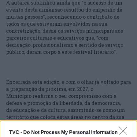
A autarca sublinhou ainda que “o sucesso de um
evento desta dimensão resultou do empenho de
muitas pessoas”, reconhecendo o contributo de
todos os que estiveram envolvidos na sua
concretização, desde os serviços municipais aos
parceiros culturais e educativos que, “com
dedicação, profissionalismo e sentido de serviço
público, deram corpo a este festival literário”.
Encerrada esta edição, e com o olhar já voltado para
a preparação da próxima, em 2027, o
Município reafirma o seu compromisso com a
defesa e promoção da liberdade, da democracia,
da educação e da cultura, assumindo-se como um
território que coloca estas áreas no centro da sua
ação.
TVC -
Do Not Process My Personal Information