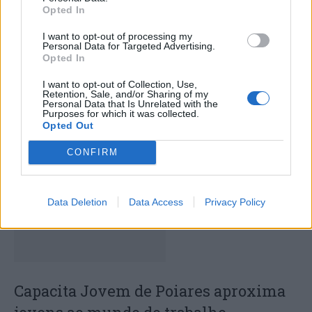
Opted In
I want to opt-out of processing my
Personal Data for Targeted Advertising.
Opted In
I want to opt-out of Collection, Use,
Deputados do PSD saúdam Banda
Retention, Sale, and/or Sharing of my
Personal Data that Is Unrelated with the
Sinfónica da ARMAB pelo 1º lugar no
Purposes for which it was collected.
Opted Out
certame internacional de Valência
CONFIRM
Data Deletion
Data Access
Privacy Policy
Capacita Jovem de Poiares aproxima