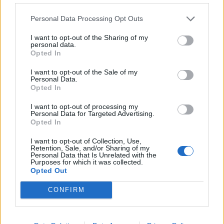
Deputados do PSD saúdam Banda
Sinfónica da ARMAB pelo 1º lugar no
Personal Data Processing Opt Outs
certame internacional de Valência
I want to opt-out of the Sharing of my
personal data.
Opted In
I want to opt-out of the Sale of my
Personal Data.
Opted In
I want to opt-out of processing my
Personal Data for Targeted Advertising.
Opted In
I want to opt-out of Collection, Use,
Capacita Jovem de Poiares aproxima
Retention, Sale, and/or Sharing of my
Personal Data that Is Unrelated with the
jovens ao mundo do trabalho
Purposes for which it was collected.
Opted Out
CONFIRM