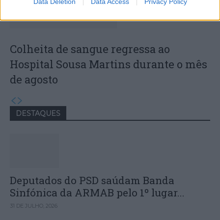
Data Deletion
Data Access
Privacy Policy
Colheita de sangue regressa ao
Hospital Sousa Martins durante o mês
de agosto
DESTAQUES
Deputados do PSD saúdam Banda
Sinfónica da ARMAB pelo 1º lugar...
31 DE JULHO, 2026