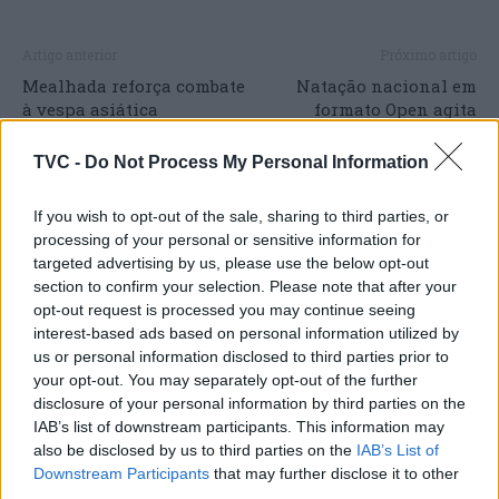
Artigo anterior
Próximo artigo
Mealhada reforça combate
Natação nacional em
à vespa asiática
formato Open agita
cominstalação de 70
Coimbra
armadilhas ecológicas
TVC -
Do Not Process My Personal Information
If you wish to opt-out of the sale, sharing to third parties, or
processing of your personal or sensitive information for
ARTIGOS RELACIONADOS
MAIS DO AUTOR
targeted advertising by us, please use the below opt-out
section to confirm your selection. Please note that after your
opt-out request is processed you may continue seeing
interest-based ads based on personal information utilized by
us or personal information disclosed to third parties prior to
your opt-out. You may separately opt-out of the further
disclosure of your personal information by third parties on the
IAB’s list of downstream participants. This information may
also be disclosed by us to third parties on the
IAB’s List of
Downstream Participants
that may further disclose it to other
third parties.