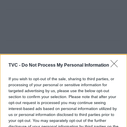
Artigo anterior
Próximo artigo
Guilherme Laranjeira
Miranda do Corvo:
TVC -
Do Not Process My Personal Information
chamado à Seleção
Residência União apoia
Nacional de Pista reforça
reintegração de pessoas
If you wish to opt-out of the sale, sharing to third parties, or
estatuto de promessa do
em situação de sem-abrigo
processing of your personal or sensitive information for
ciclismo
através do trabalho
targeted advertising by us, please use the below opt-out
section to confirm your selection. Please note that after your
opt-out request is processed you may continue seeing
interest-based ads based on personal information utilized by
ARTIGOS RELACIONADOS
MAIS DO AUTOR
us or personal information disclosed to third parties prior to
your opt-out. You may separately opt-out of the further
disclosure of your personal information by third parties on the