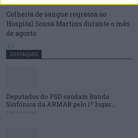
Colheita de sangue regressa ao
Hospital Sousa Martins durante o mês
de agosto
DESTAQUES
Deputados do PSD saúdam Banda
Sinfónica da ARMAB pelo 1º lugar...
31 DE JULHO, 2026