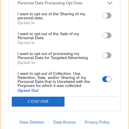
certame internacional de Valência
Personal Data Processing Opt Outs
I want to opt-out of the Sharing of my
personal data.
Opted In
I want to opt-out of the Sale of my
Personal Data.
Opted In
I want to opt-out of processing my
Personal Data for Targeted Advertising.
Opted In
Capacita Jovem de Poiares aproxima
I want to opt-out of Collection, Use,
jovens ao mundo do trabalho
Retention, Sale, and/or Sharing of my
Personal Data that Is Unrelated with the
Purposes for which it was collected.
Opted Out
CONFIRM
Data Deletion
Data Access
Privacy Policy