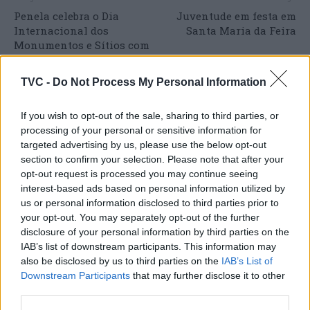
Penela celebra o Dia
Juventude em festa em
Internacional dos
Santa Maria da Feira
Monumentos e Sítios com
visitas guiadas gratuitas
TVC -
Do Not Process My Personal Information
If you wish to opt-out of the sale, sharing to third parties, or
ARTIGOS RELACIONADOS
MAIS DO AUTOR
processing of your personal or sensitive information for
targeted advertising by us, please use the below opt-out
section to confirm your selection. Please note that after your
opt-out request is processed you may continue seeing
interest-based ads based on personal information utilized by
us or personal information disclosed to third parties prior to
your opt-out. You may separately opt-out of the further
disclosure of your personal information by third parties on the
IAB’s list of downstream participants. This information may
also be disclosed by us to third parties on the
IAB’s List of
Deputados do PSD saúdam Banda
Downstream Participants
that may further disclose it to other
third parties.
Sinfónica da ARMAB pelo 1º lugar no