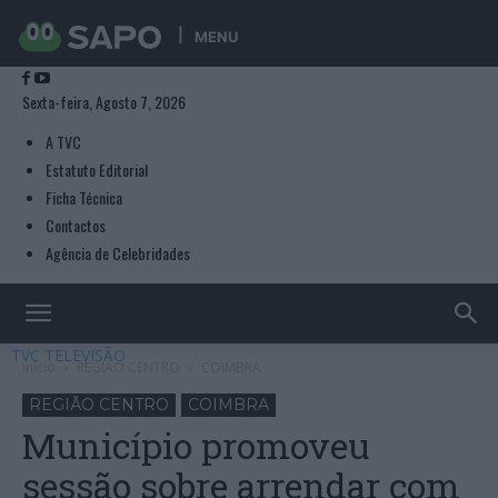
MENU
Sexta-feira, Agosto 7, 2026
A TVC
Estatuto Editorial
Ficha Técnica
Contactos
Agência de Celebridades
TVC TELEVISÃO
Início
REGIÃO CENTRO
COIMBRA
REGIÃO CENTRO
COIMBRA
Município promoveu
sessão sobre arrendar com