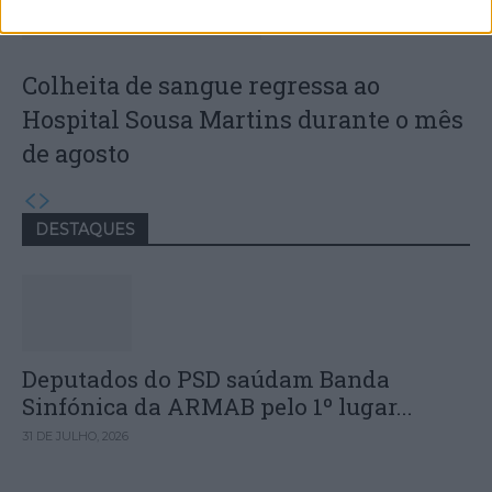
Colheita de sangue regressa ao
Hospital Sousa Martins durante o mês
de agosto
DESTAQUES
Deputados do PSD saúdam Banda
Sinfónica da ARMAB pelo 1º lugar...
31 DE JULHO, 2026