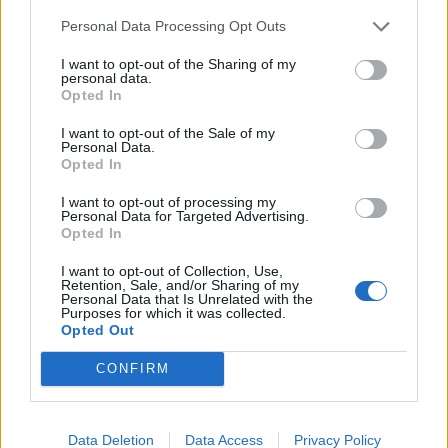
Sinfónica da ARMAB pelo 1º lugar no
Personal Data Processing Opt Outs
certame internacional de Valência
I want to opt-out of the Sharing of my
personal data.
Opted In
I want to opt-out of the Sale of my
Personal Data.
Opted In
I want to opt-out of processing my
Personal Data for Targeted Advertising.
Opted In
Capacita Jovem de Poiares aproxima
I want to opt-out of Collection, Use,
Retention, Sale, and/or Sharing of my
jovens ao mundo do trabalho
Personal Data that Is Unrelated with the
Purposes for which it was collected.
Opted Out
CONFIRM
Data Deletion
Data Access
Privacy Policy