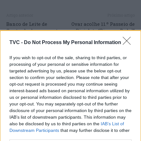
Artigo anterior
Próximo artigo
Banco de Leite de
Ovar acolhe 11.º Passeio de
Cantanhede apresenta
Bicicleta “Ria com Pedal”
balanço positivo
TVC -
Do Not Process My Personal Information
If you wish to opt-out of the sale, sharing to third parties, or
processing of your personal or sensitive information for
ARTIGOS RELACIONADOS
MAIS DO AUTOR
targeted advertising by us, please use the below opt-out
section to confirm your selection. Please note that after your
opt-out request is processed you may continue seeing
interest-based ads based on personal information utilized by
us or personal information disclosed to third parties prior to
your opt-out. You may separately opt-out of the further
disclosure of your personal information by third parties on the
IAB’s list of downstream participants. This information may
also be disclosed by us to third parties on the
IAB’s List of
Downstream Participants
that may further disclose it to other
Deputados do PSD saúdam Banda
third parties.