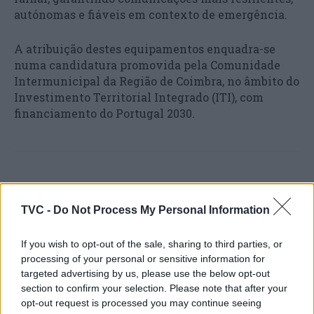
autónomas e fiáveis em contexto de emergência.
A atribuição destes equipamentos enquadra-se
numa candidatura promovida pela Comunidade
Intermunicipal da Região de Coimbra, no âmbito do
Investimento Territorial Integrado (ITI), com
financiamento do Portugal 2030.
TVC -
Do Not Process My Personal Information
If you wish to opt-out of the sale, sharing to third parties, or
processing of your personal or sensitive information for
Artigo anterior
Próximo artigo
targeted advertising by us, please use the below opt-out
Fim de semana celebrou o
Câmara de Águeda fecha
section to confirm your selection. Please note that after your
25 de Abril na rua em todo
2025 com contas positivas
opt-out request is processed you may continue seeing