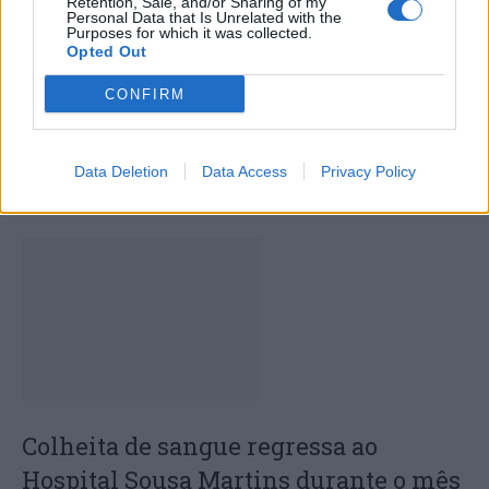
Retention, Sale, and/or Sharing of my
Personal Data that Is Unrelated with the
Purposes for which it was collected.
Opted Out
CONFIRM
Capacita Jovem de Poiares aproxima
Data Deletion
Data Access
Privacy Policy
jovens ao mundo do trabalho
Colheita de sangue regressa ao
Hospital Sousa Martins durante o mês