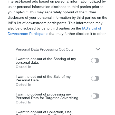
o concelho da Mealhada
e dívida quase nula
interest-based ads based on personal information utilized by
us or personal information disclosed to third parties prior to
your opt-out. You may separately opt-out of the further
disclosure of your personal information by third parties on the
IAB’s list of downstream participants. This information may
ARTIGOS RELACIONADOS
MAIS DO AUTOR
also be disclosed by us to third parties on the
IAB’s List of
Downstream Participants
that may further disclose it to other
third parties.
Personal Data Processing Opt Outs
I want to opt-out of the Sharing of my
personal data.
Opted In
I want to opt-out of the Sale of my
Deputados do PSD saúdam Banda
Personal Data.
Opted In
Sinfónica da ARMAB pelo 1º lugar no
I want to opt-out of processing my
certame internacional de Valência
Personal Data for Targeted Advertising.
Opted In
I want to opt-out of Collection, Use,