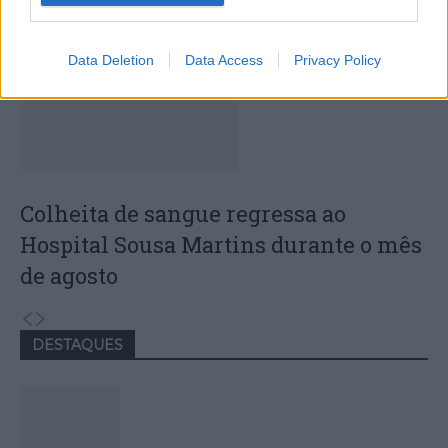
Data Deletion
Data Access
Privacy Policy
Colheita de sangue regressa ao
Hospital Sousa Martins durante o mês
de agosto
DESTAQUES