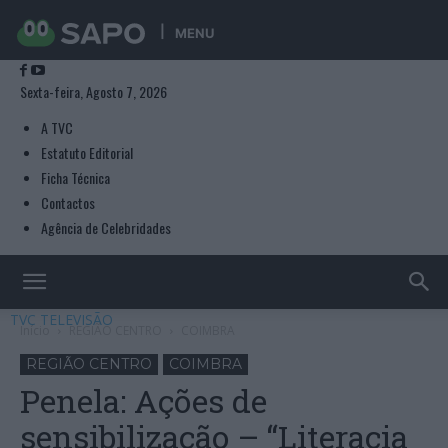
MENU
Sexta-feira, Agosto 7, 2026
A TVC
Estatuto Editorial
Ficha Técnica
Contactos
Agência de Celebridades
TVC TELEVISÃO
Início
REGIÃO CENTRO
COIMBRA
REGIÃO CENTRO
COIMBRA
Penela: Ações de
sensibilização – “Literacia