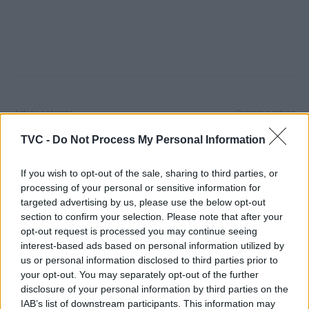
Artigo anterior
Próximo artigo
Cantanhede: Feiras da
Góis: Apresentação da obra
TVC -
Do Not Process My Personal Information
Primavera com muita
‘Os Contos de Fajão’,
procura dinamizaram a
“Encontro com NP” e
If you wish to opt-out of the sale, sharing to third parties, or
economia local
Assinatura de Protocolo
processing of your personal or sensitive information for
targeted advertising by us, please use the below opt-out
section to confirm your selection. Please note that after your
opt-out request is processed you may continue seeing
ARTIGOS RELACIONADOS
MAIS DO AUTOR
interest-based ads based on personal information utilized by
us or personal information disclosed to third parties prior to
your opt-out. You may separately opt-out of the further
disclosure of your personal information by third parties on the
IAB’s list of downstream participants. This information may