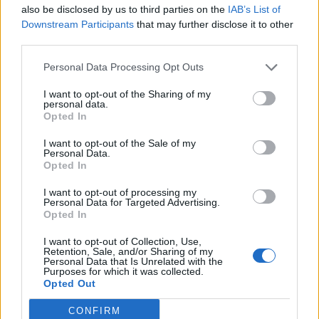
also be disclosed by us to third parties on the
IAB’s List of
Downstream Participants
that may further disclose it to other
third parties.
Personal Data Processing Opt Outs
Deputados do PSD saúdam Banda
I want to opt-out of the Sharing of my
Sinfónica da ARMAB pelo 1º lugar no
personal data.
Opted In
certame internacional de Valência
I want to opt-out of the Sale of my
Personal Data.
Opted In
I want to opt-out of processing my
Personal Data for Targeted Advertising.
Opted In
I want to opt-out of Collection, Use,
Retention, Sale, and/or Sharing of my
Personal Data that Is Unrelated with the
Purposes for which it was collected.
Opted Out
Capacita Jovem de Poiares aproxima
jovens ao mundo do trabalho
CONFIRM