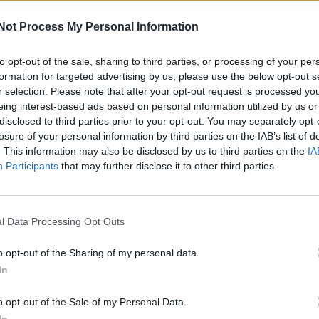
s 21h00, assumindo também um papel relevante na
M
rcas, lojas, serviços e empresas do concelho
Not Process My Personal Information
C
da de visibilidade, ativação comercial e
â
to opt-out of the sale, sharing to third parties, or processing of your per
formation for targeted advertising by us, please use the below opt-out s
30
mercial e Industrial da Bairrada reforça a
r selection. Please note that after your opt-out request is processed y
eing interest-based ads based on personal information utilized by us or
esarial do concelho, potenciando sinergias entre
disclosed to third parties prior to your opt-out. You may separately opt-
l. O “Anadia Impact Fashion” afirma-se, assim,
losure of your personal information by third parties on the IAB’s list of
 talento e da oferta comercial de Anadia,
. This information may also be disclosed by us to third parties on the
IA
 posicionamento do concelho enquanto território
Participants
that may further disclose it to other third parties.
C
d
o do comércio local
c
l Data Processing Opt Outs
30
as diversas ações, junto da comunidade,
o opt-out of the Sharing of my personal data.
comércio local, marcas e entidades do concelho,
In
ra o evento e incentivar uma participação
o opt-out of the Sale of my Personal Data.