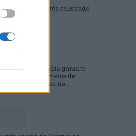
enela: Dia dos Avós celebrado
m comunidade
 DE JULHO, 2026
unicípio de Anadia garante
anutenção dos meios de
mergência médica no...
 DE JULHO, 2026