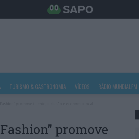
A
TURISMO & GASTRONOMIA
VÍDEOS
RÁDIO MUNDIALFM
Fashion” promove talento, inclusão e economia local
 Fashion” promove