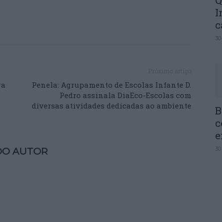
Q
I
c
30
Próximo artigo
ra
Penela: Agrupamento de Escolas Infante D.
Pedro assinala DiaEco-Escolas com
diversas atividades dedicadas ao ambiente
B
c
e
30
DO AUTOR