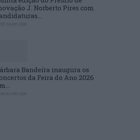
uinta edição do Prémio de
novação J. Norberto Pires com
andidaturas...
 DE JULHO, 2026
árbara Bandeira inaugura os
oncertos da Feira do Ano 2026
m...
 DE JULHO, 2026