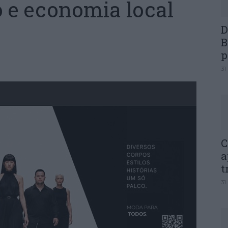
o e economia local
D
B
p
31
C
a
t
31