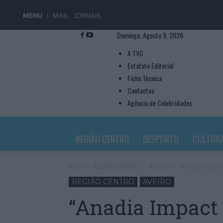
MENU
MAIL
JORNAIS
Domingo, Agosto 9, 2026
A TVC
Estatuto Editorial
Ficha Técnica
Contactos
Agência de Celebridades
TVC TELEVISÃO
REGIÃO CENTRO
DESPORTO
CULTUR
Início
REGIÃO CENTRO
AVEIRO
“Anadia Impact 
REGIÃO CENTRO
AVEIRO
“Anadia Impact