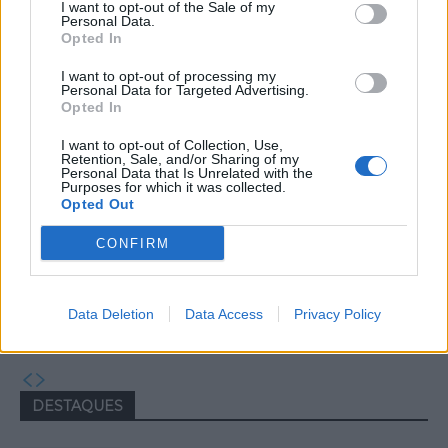
I want to opt-out of the Sale of my
Capacita Jovem de Poiares aproxima
Personal Data.
Opted In
jovens ao mundo do trabalho
I want to opt-out of processing my
Personal Data for Targeted Advertising.
Opted In
I want to opt-out of Collection, Use,
Retention, Sale, and/or Sharing of my
Personal Data that Is Unrelated with the
Purposes for which it was collected.
Opted Out
CONFIRM
Colheita de sangue regressa ao
Hospital Sousa Martins durante o mês
Data Deletion
Data Access
Privacy Policy
de agosto
DESTAQUES