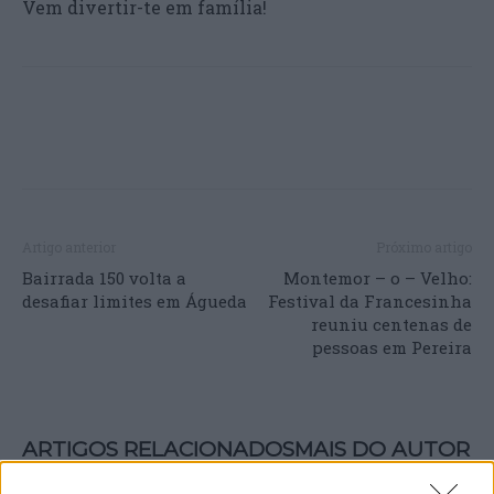
Vem divertir-te em família!
Artigo anterior
Próximo artigo
Bairrada 150 volta a
Montemor – o – Velho:
desafiar limites em Águeda
Festival da Francesinha
reuniu centenas de
pessoas em Pereira
ARTIGOS RELACIONADOS
MAIS DO AUTOR