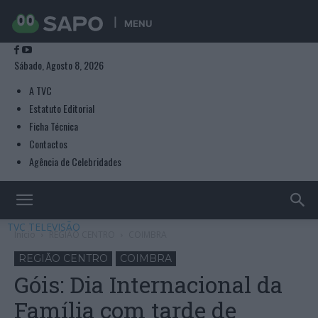
MENU
Sábado, Agosto 8, 2026
A TVC
Estatuto Editorial
Ficha Técnica
Contactos
Agência de Celebridades
TVC TELEVISÃO
Início
REGIÃO CENTRO
COIMBRA
REGIÃO CENTRO
COIMBRA
Góis: Dia Internacional da
Família com tarde de