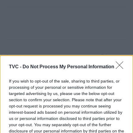
Artigo anterior
Próximo artigo
Câmara Municipal da
Jovens da AGE Jiu-Jitsu
TVC -
Do Not Process My Personal Information
Lousã aprova Votos de
brilham no Campeonato
Reconhecimento a clubes,
Nacional PBJJF na Maia
If you wish to opt-out of the sale, sharing to third parties, or
atletas e talentos
processing of your personal or sensitive information for
lousanenses
targeted advertising by us, please use the below opt-out
section to confirm your selection. Please note that after your
opt-out request is processed you may continue seeing
interest-based ads based on personal information utilized by
ARTIGOS RELACIONADOS
MAIS DO AUTOR
us or personal information disclosed to third parties prior to
your opt-out. You may separately opt-out of the further
disclosure of your personal information by third parties on the