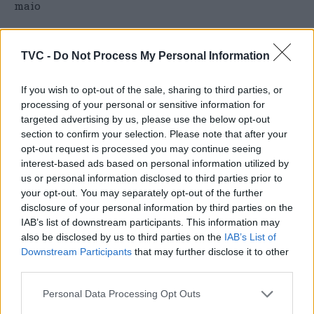
maio
TVC -
Do Not Process My Personal Information
ARTIGOS RELACIONADOS
MAIS DO AUTOR
If you wish to opt-out of the sale, sharing to third parties, or
processing of your personal or sensitive information for
targeted advertising by us, please use the below opt-out
section to confirm your selection. Please note that after your
opt-out request is processed you may continue seeing
interest-based ads based on personal information utilized by
us or personal information disclosed to third parties prior to
your opt-out. You may separately opt-out of the further
disclosure of your personal information by third parties on the
Deputados do PSD saúdam Banda
IAB’s list of downstream participants. This information may
also be disclosed by us to third parties on the
IAB’s List of
Sinfónica da ARMAB pelo 1º lugar no
Downstream Participants
that may further disclose it to other
certame internacional de Valência
third parties.
Personal Data Processing Opt Outs