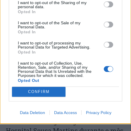
I want to opt-out of the Sharing of my
personal data.
Opted In
I want to opt-out of the Sale of my
Personal Data.
Opted In
I want to opt-out of processing my
Capacita Jovem de Poiares aproxima
Personal Data for Targeted Advertising.
Opted In
jovens ao mundo do trabalho
I want to opt-out of Collection, Use,
Retention, Sale, and/or Sharing of my
Personal Data that Is Unrelated with the
Purposes for which it was collected.
Opted Out
CONFIRM
Data Deletion
Data Access
Privacy Policy
Colheita de sangue regressa ao
Hospital Sousa Martins durante o mês