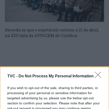
Recorda-se que o espetáculo estreou a 21 de abril,
na XIII Gala da APPACDM de Coimbra.
TVC -
Do Not Process My Personal Information
If you wish to opt-out of the sale, sharing to third parties, or
Artigo anterior
Próximo artigo
processing of your personal or sensitive information for
X Feira de Emprego e
Politécnico da Guarda vai
targeted advertising by us, please use the below opt-out
Formação Profissional de
ter novo doutoramento em
section to confirm your selection. Please note that after your
Góis debate inovação e o
“Média, Património,
opt-out request is processed you may continue seeing