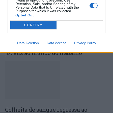
I want to opt-out of Collection, Use,
Retention, Sale, and/or Sharing of my
Personal Data that Is Unrelated with the
Purposes for which it was collected.
Opted Out
CONFIRM
Data Deletion
Data Access
Privacy Policy
Capacita Jovem de Poiares aproxima
jovens ao mundo do trabalho
Colheita de sangue regressa ao