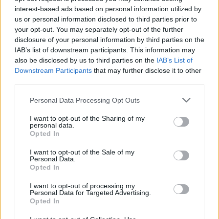
futuro do mercado de
Sociedade e Espaços de
interest-based ads based on personal information utilized by
trabalho na região
Fronteira”
us or personal information disclosed to third parties prior to
your opt-out. You may separately opt-out of the further
disclosure of your personal information by third parties on the
IAB’s list of downstream participants. This information may
ARTIGOS RELACIONADOS
MAIS DO AUTOR
also be disclosed by us to third parties on the
IAB’s List of
Downstream Participants
that may further disclose it to other
third parties.
Personal Data Processing Opt Outs
I want to opt-out of the Sharing of my
personal data.
Opted In
I want to opt-out of the Sale of my
Personal Data.
Deputados do PSD saúdam Banda
Opted In
Sinfónica da ARMAB pelo 1º lugar no
I want to opt-out of processing my
Personal Data for Targeted Advertising.
certame internacional de Valência
Opted In