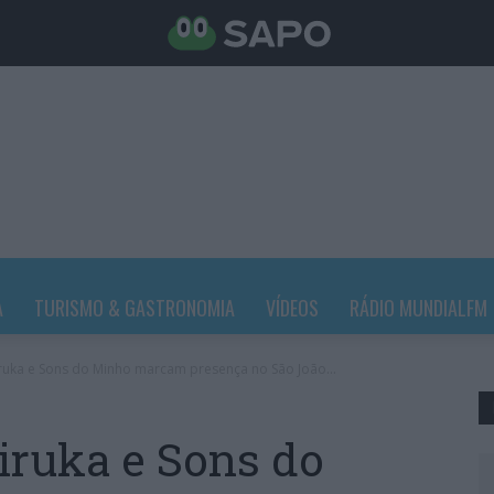
A
TURISMO & GASTRONOMIA
VÍDEOS
RÁDIO MUNDIALFM
iruka e Sons do Minho marcam presença no São João...
Piruka e Sons do