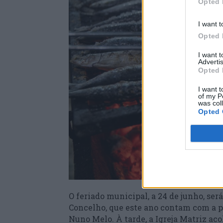
Opted 
I want t
Opted 
I want 
Advertis
Opted 
I want t
of my P
was col
Opted 
O feriado municipal, a 24 de junho, se
Concelho, que este ano contam com a p
Nuno Melo. À tarde, a Igreja Matriz aco