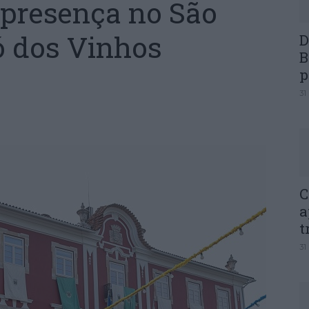
presença no São
ó dos Vinhos
D
B
p
31
C
a
t
31