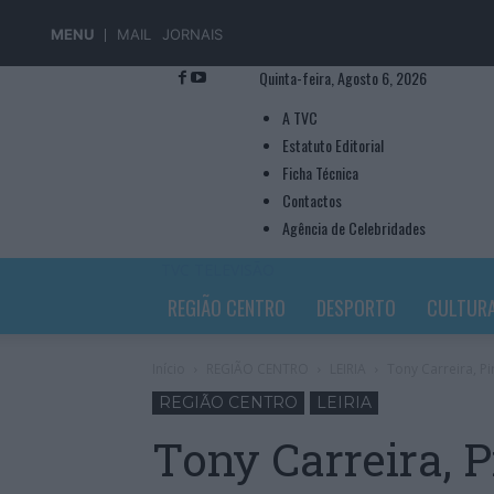
MENU
MAIL
JORNAIS
Quinta-feira, Agosto 6, 2026
A TVC
Estatuto Editorial
Ficha Técnica
Contactos
Agência de Celebridades
TVC TELEVISÃO
REGIÃO CENTRO
DESPORTO
CULTUR
Início
REGIÃO CENTRO
LEIRIA
Tony Carreira, P
REGIÃO CENTRO
LEIRIA
Tony Carreira, 