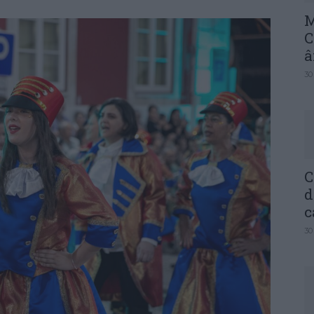
M
C
â
30
C
d
c
30