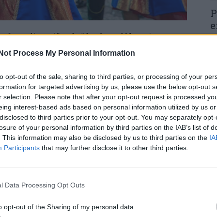
P
e
oferta diversificada “dos 8 aos 80” que junta
30
o longo dos dias, o Parque do Vale da Pipa
Not Process My Personal Information
apasão, I Love Baile Funk, All In Project, Banda
afael e Nuno Machado.
to opt-out of the sale, sharing to third parties, or processing of your per
formation for targeted advertising by us, please use the below opt-out s
com as atuações da Filarmónica Figueiroense,
r selection. Please note that after your opt-out request is processed y
a & Beiço, a que se somam o tradicional Festival
M
eing interest-based ads based on personal information utilized by us or
 Populares. As habituais Tasquinhas, a Expo-
disclosed to third parties prior to your opt-out. You may separately opt-
m
spetáculo de Fogo de Artifício e a rota
losure of your personal information by third parties on the IAB’s list of
e
s restaurantes aderentes) são os ingredientes
. This information may also be disclosed by us to third parties on the
IA
30
Participants
that may further disclose it to other third parties.
tividades.
l Data Processing Opt Outs
o opt-out of the Sharing of my personal data.