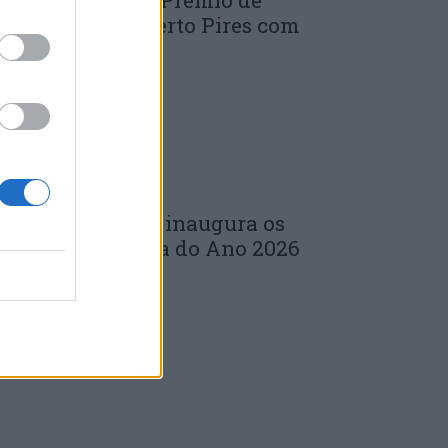
uinta edição do Prémio de
novação J. Norberto Pires com
andidaturas...
 DE JULHO, 2026
árbara Bandeira inaugura os
oncertos da Feira do Ano 2026
m...
 DE JULHO, 2026