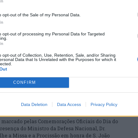
Q
In
I
c
o opt-out of the Sale of my Personal Data.
In
30
to opt-out of processing my Personal Data for Targeted
ing.
In
o opt-out of Collection, Use, Retention, Sale, and/or Sharing
ersonal Data that Is Unrelated with the Purposes for which it
lected.
B
Out
c
e
CONFIRM
30
Data Deletion
Data Access
Privacy Policy
rá marcado pelas Comemorações Oficiais do Dia do
resença do Ministro da Defesa Nacional, Dr.
lhe a Missa e a Procissão em honra de S. João